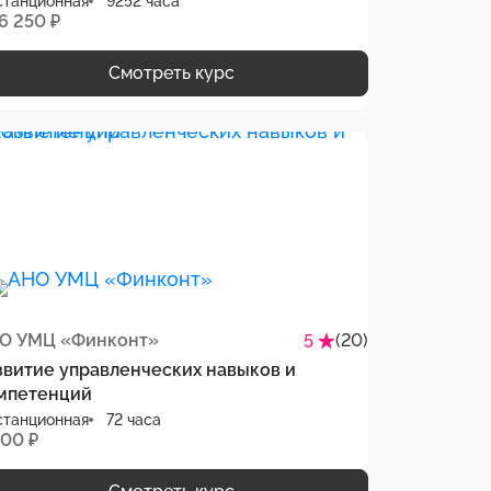
станционная
9252 часа
6 250 ₽
Смотреть курс
О УМЦ «Финконт»
(20)
5
звитие управленческих навыков и
мпетенций
станционная
72 часа
800 ₽