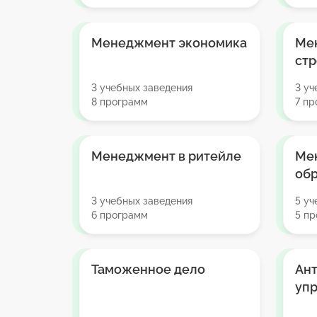
Менеджмент экономика
Ме
стр
3 учебных заведения
3 уч
8 программ
7 п
Менеджмент в ритейле
Ме
об
3 учебных заведения
5 уч
6 программ
5 п
Таможенное дело
Ан
уп