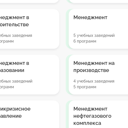
неджмент в
Менеджмент
оительстве
ебных заведения
5 учебных заведений
рограмм
6 программ
неджмент в
Менеджмент на
разовании
производстве
ебных заведений
4 учебных заведения
рограмм
5 программ
тикризисное
Менеджмент
равление
нефтегазового
комплекса