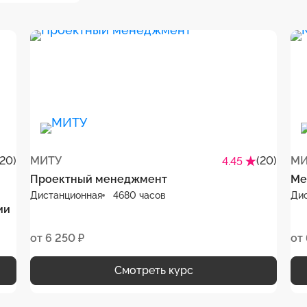
(20)
МИТУ
(20)
МИ
4.45
Проектный менеджмент
Ме
Дистанционная
4680 часов
Ди
ии
от 6 250 ₽
от 
Смотреть курс