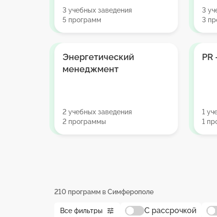
3 учебных заведения
3 уч
5 программ
3 п
Энергетический
PR
менеджмент
2 учебных заведения
1 уч
2 программы
1 п
210 программ в Симферополе
С рассрочкой
Все фильтры