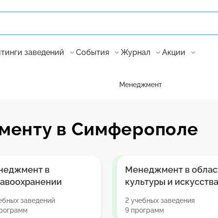
тинги заведений
События
Журнал
Акции
Менеджмент
менту в Симферополе
неджмент в
Менеджмент в облас
равоохранении
культуры и искусств
ебных заведений
2 учебных заведения
программ
9 программ