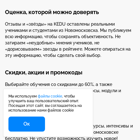
Оценка, которой можно доверять
Отзывы и «звёзды» на KEDU оставлены реальными
учениками и студентами из Новомосковска. Мы публикуем
всю информацию, чтобы сохранять объективность. Не
затираем «неудобные» мнения учеников, не
«дорисовываем» звезды в рейтинге. Можете опираться на
эту информацию, чтобы сделать свой выбор.
Скидки, акции и промокоды
Выбирайте обучения со скидками до 60%, а также
получайте подарки за покупки: целые курсы, модули и
Мы используем
файлы cookie
, чтобы
программы повышения квалификации.
улучшить ваш пользовательский опыт.
Посещая этот сайт, вы соглашаетесь на
использование нами файлов cookie
Бесплатные курсы
Ок
В разделе «Бесплатное обучение» есть курсы, интенсивы и
лекции, которые вы можете пройти в Новомосковске
бесплатно. Не упустите возможность изучить новое!