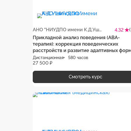
АНО "НИУДПО имени К.Д.Ушинского"
4.32
Прикладной анализ поведения (АВА-
терапия): коррекция поведенческих
расстройств и развитие адаптивных фор
поведения
Дистанционная
580 часов
27 500 ₽
Смотреть курс