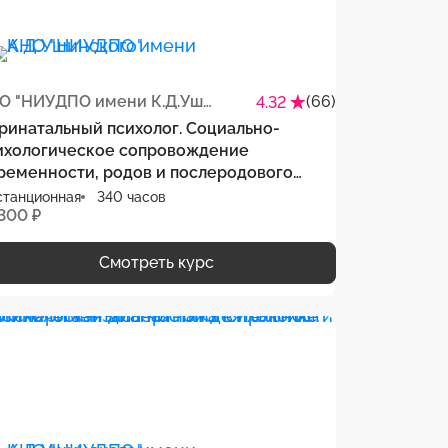
АНО "НИУДПО имени К.Д.Ушинского"
(66)
4.32
ринатальный психолог. Социально-
ихологическое сопровождение
ременности, родов и послеродового
риода, женщин со сложностями в
станционная
340 часов
 300 ₽
продуктивной сфере
Смотреть курс