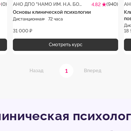
(0)
АНО ДПО "НАМО ИМ. Н.А. БОРОДИНА"
(940)
АН
4.82
Основы клинической психологии
Кл
по
Дистанционная
72 часа
Ди
31 000 ₽
18
Смотреть курс
1
Назад
Вперед
иническая психоло