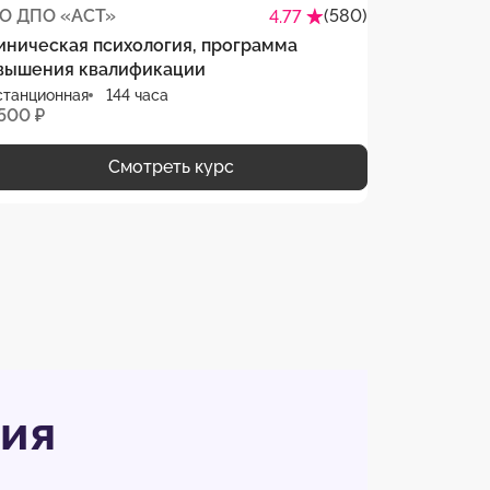
О ДПО «АСТ»
(580)
4.77
иническая психология, программа
вышения квалификации
станционная
144 часа
 500 ₽
Смотреть курс
гия