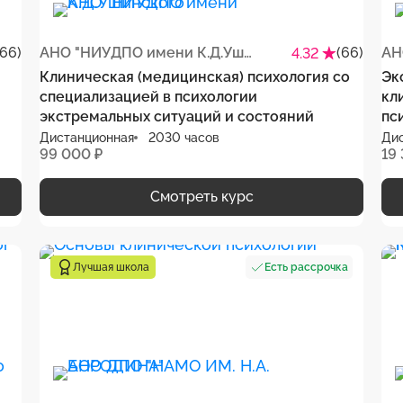
(66)
АНО "НИУДПО имени К.Д.Ушинского"
(66)
4.32
Клиническая (медицинская) психология со
Эк
специализацией в психологии
кл
экстремальных ситуаций и состояний
пс
Дистанционная
2030 часов
Ди
99 000 ₽
19
Смотреть курс
Есть рассрочка
Лучшая школа