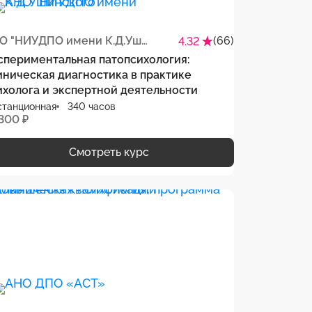
АНО "НИУДПО имени К.Д.Ушинского"
(66)
4.32
спериментальная патопсихология:
иническая диагностика в практике
ихолога и экспертной деятельности
станционная
340 часов
 300 ₽
Смотреть курс