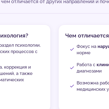
, чем отличается от других направлений и по
сихология?
Чем отличается
раздел психологии,
Фокус на
нару
ских процессов с
норме
Работа с
клин
а, коррекция и
диагнозами
шений, а также
матических
Возможна рабо
медицинских 