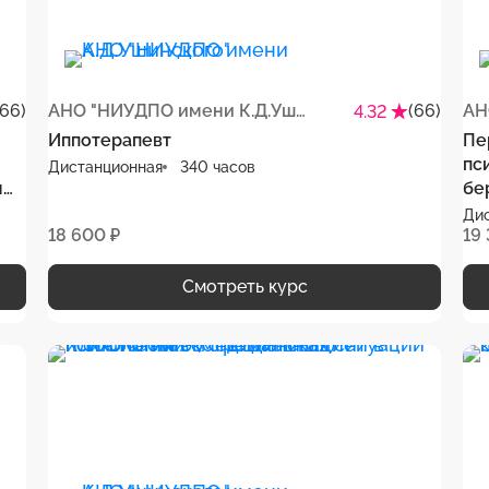
(66)
АНО "НИУДПО имени К.Д.Ушинского"
(66)
4.32
Иппотерапевт
Пе
пс
Дистанционная
340 часов
м
бе
пе
Ди
18 600 ₽
19
ре
Смотреть курс