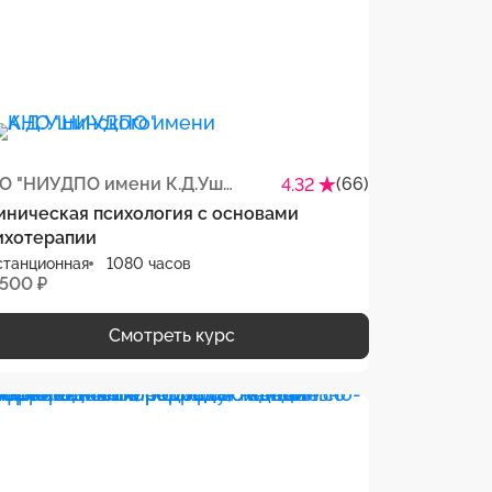
АНО "НИУДПО имени К.Д.Ушинского"
(66)
4.32
иническая психология с основами
ихотерапии
станционная
1080 часов
 500 ₽
Смотреть курс