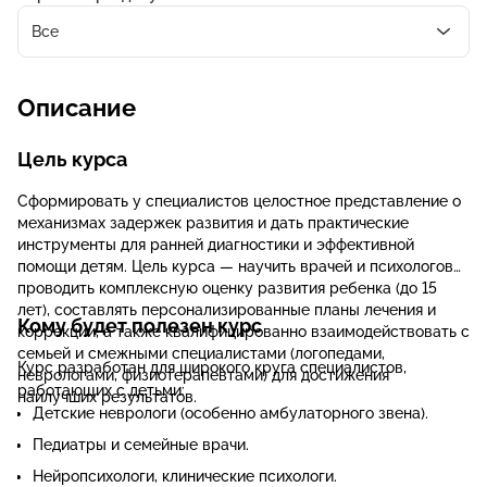
Все
Описание
Цель курса
Сформировать у специалистов целостное представление о
механизмах задержек развития и дать практические
инструменты для ранней диагностики и эффективной
помощи детям. Цель курса — научить врачей и психологов
проводить комплексную оценку развития ребенка (до 15
лет), составлять персонализированные планы лечения и
Кому будет полезен курс
коррекции, а также квалифицированно взаимодействовать с
семьей и смежными специалистами (логопедами,
Курс разработан для широкого круга специалистов,
неврологами, физиотерапевтами) для достижения
работающих с детьми:
наилучших результатов.
Детские неврологи (особенно амбулаторного звена).
Педиатры и семейные врачи.
Нейропсихологи, клинические психологи.