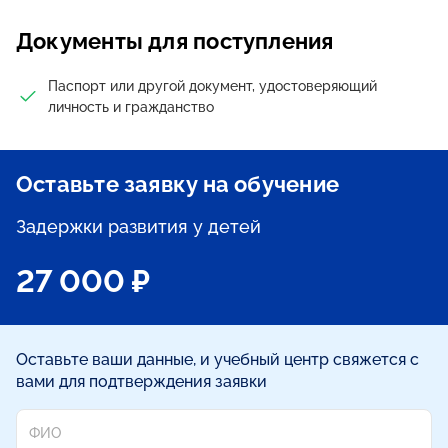
Уверенность в практике: Программа позволит снизить
Документы для поступления
страх неопределенности и чувствовать уверенность в
своих действиях при работе с детьми, имеющими
Паспорт или другой документ, удостоверяющий
задержки развития.
личность и гражданство
Официальный документ: По окончании выдается
удостоверение о повышении квалификации
установленного образца.
Оставьте заявку на обучение
Задержки развития у детей
27 000 ₽
Оставьте ваши данные, и учебный центр свяжется с
вами для подтверждения заявки