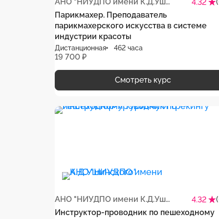
АНО "НИУДПО имени К.Д.Ушинского"
4.32
Парикмахер. Преподаватель
парикмахерского искусства в системе
индустрии красоты
Дистанционная
462 часа
19 700 ₽
Смотреть курс
АНО "НИУДПО имени К.Д.Ушинского"
4.32
Инструктор-проводник по пешеходному