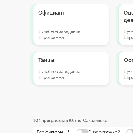
Официант
Оц
дея
1 учебное заведение
1 уч
1 программа
1 п
Танцы
Фо
1 учебное заведение
1 уч
1 программа
1 п
104 программы в Южно-Сахалинске
С рассрочкой
Все фильтры