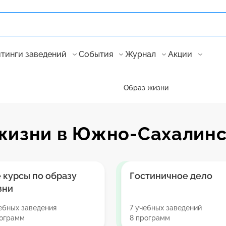
тинги заведений
События
Журнал
Акции
Образ жизни
 жизни в Южно-Сахалин
 курсы по образу
Гостиничное дело
зни
ебных заведения
7 учебных заведений
рограмм
8 программ