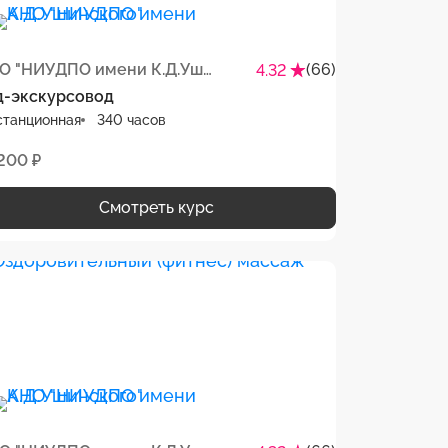
АНО "НИУДПО имени К.Д.Ушинского"
(66)
4.32
д-экскурсовод
станционная
340 часов
 200 ₽
Смотреть курс