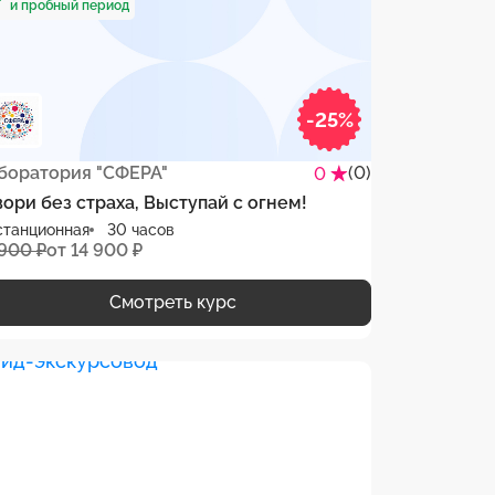
и пробный период
-25%
боратория "СФЕРА"
(0)
0
вори без страха, Выступай с огнем!
станционная
30 часов
 900 ₽
от 14 900 ₽
Смотреть курс