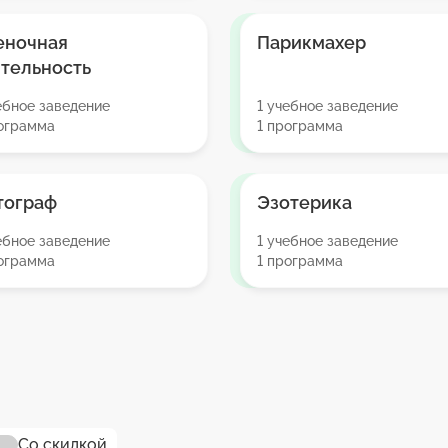
еночная
Парикмахер
тельность
ебное заведение
1 учебное заведение
рограмма
1 программа
тограф
Эзотерика
ебное заведение
1 учебное заведение
рограмма
1 программа
Со скидкой