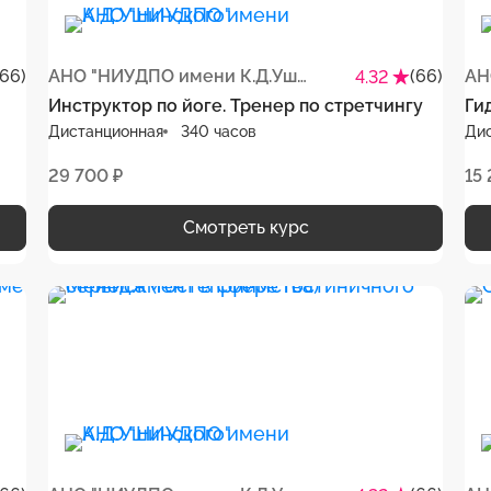
(66)
АНО "НИУДПО имени К.Д.Ушинского"
(66)
4.32
Инструктор по йоге. Тренер по стретчингу
Ги
Дистанционная
340 часов
Ди
29 700 ₽
15
Смотреть курс