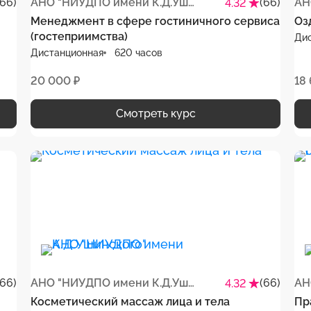
(66)
АНО "НИУДПО имени К.Д.Ушинского"
(66)
4.32
Менеджмент в сфере гостиничного сервиса
Оз
(гостеприимства)
Ди
Дистанционная
620 часов
20 000 ₽
18
Смотреть курс
(66)
АНО "НИУДПО имени К.Д.Ушинского"
(66)
4.32
Косметический массаж лица и тела
Пр