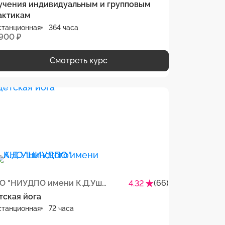
учения индивидуальным и групповым
актикам
станционная
364 часа
 900 ₽
Смотреть курс
АНО "НИУДПО имени К.Д.Ушинского"
(66)
4.32
тская йога
станционная
72 часа