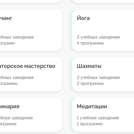
чинг
Йога
ебных заведения
2 учебных заведения
рограмм
4 программы
торское мастерство
Шахматы
ебных заведения
2 учебных заведения
рограммы
2 программы
линария
Медитации
ебное заведение
1 учебное заведение
рограмма
1 программа