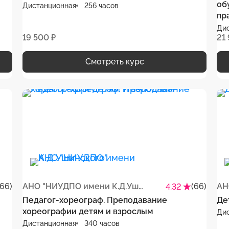
об
Дистанционная
256 часов
пр
Ди
19 500 ₽
21
Смотреть курс
(66)
АНО "НИУДПО имени К.Д.Ушинского"
(66)
4.32
Педагог-хореограф. Преподавание
Де
хореографии детям и взрослым
Ди
Дистанционная
340 часов