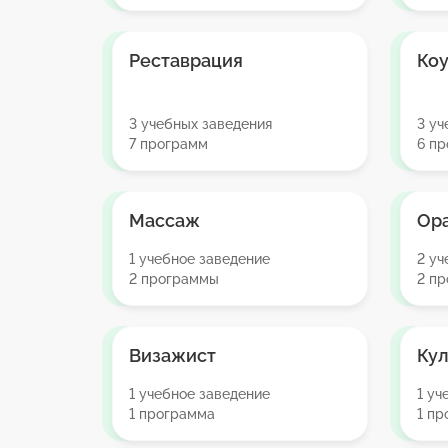
Реставрация
Коу
3 учебных заведения
3 уч
7 программ
6 п
Массаж
Ора
1 учебное заведение
2 уч
2 программы
2 п
Визажист
Ку
1 учебное заведение
1 уч
1 программа
1 п