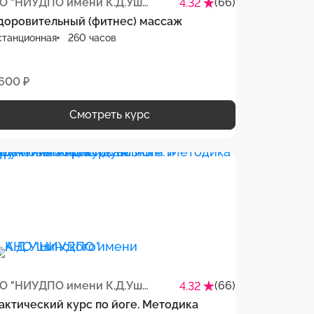
АНО "НИУДПО имени К.Д.Ушинского"
(66)
4.32
доровительный (фитнес) массаж
станционная
260 часов
 600 ₽
Смотреть курс
АНО "НИУДПО имени К.Д.Ушинского"
(66)
4.32
актический курс по йоге. Методика