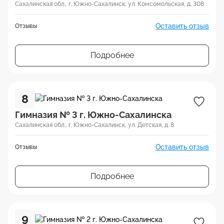
Сахалинская обл., г. Южно-Сахалинск, ул. Комсомольская, д. 308
Оставить отзыв
Отзывы
Подробнее
8
Гимназия № 3 г. Южно-Сахалинска
Сахалинская обл., г. Южно-Сахалинск, ул. Детская, д. 8
Оставить отзыв
Отзывы
Подробнее
9