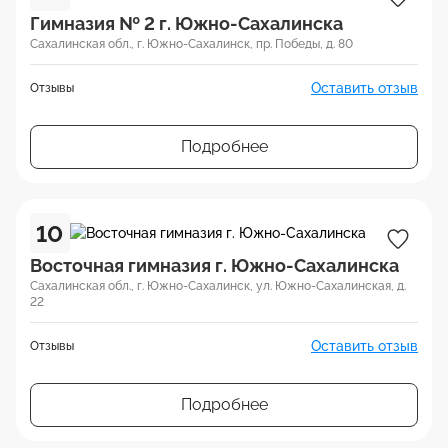
Гимназия № 2 г. Южно-Сахалинска
Сахалинская обл., г. Южно-Сахалинск, пр. Победы, д. 80
Оставить отзыв
Отзывы
Подробнее
10
Восточная гимназия г. Южно-Сахалинска
Сахалинская обл., г. Южно-Сахалинск, ул. Южно-Сахалинская, д.
22
Оставить отзыв
Отзывы
Подробнее