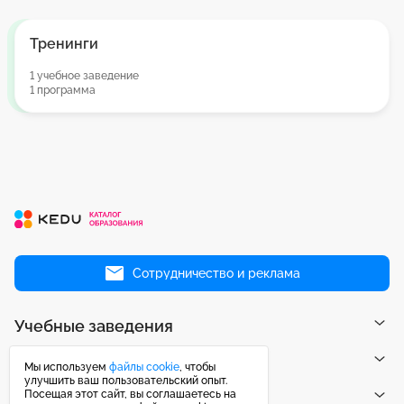
Тренинги
1 учебное заведение
1 программа
Сотрудничество и реклама
Учебные заведения
Направления
Мы используем
файлы cookie
, чтобы
улучшить ваш пользовательский опыт.
Посещая этот сайт, вы соглашаетесь на
Публикации