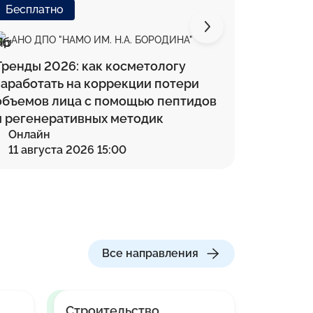
Бесплатно
Беспла
АНО ДПО "НАМО ИМ. Н.А. БОРОДИНА"
АНО ДП
Тренды 2026: как косметологу
Как ИИ 
заработать на коррекции потери
практик
объемов лица с помощью пептидов
и регенеративных методик
Онлайн
Онлай
11 августа 2026 15:00
13 авг
Все направления
Строительство