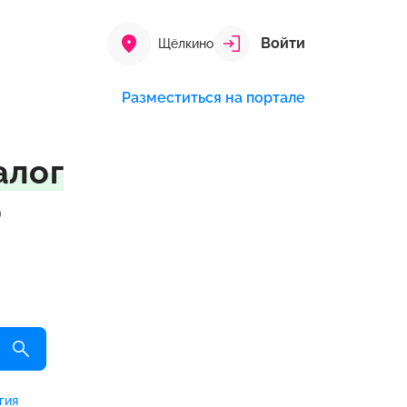
Войти
Щёлкино
Разместиться на портале
алог
о
гия