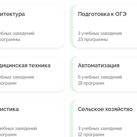
итектура
Подготовка к ОГЭ
ебных заведений
3 учебных заведения
программы
23 программы
ицинская техника
Автоматизация
ебных заведения
6 учебных заведений
рограмм
18 программ
истика
Сельское хозяйство
чебных заведений
3 учебных заведения
рограмм
12 программ