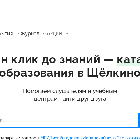
бытия
Журнал
Акции
н клик до знаний —
кат
образования в Щёлкин
Помогаем слушателям и учебным
центрам найти друг друга
пулярные запросы:
МГУ
Дизайн одежды
Испанский язык
Стоматоло