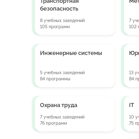
Транспортная
Ме
безопасность
8 учебных заведений
7 уч
105 программ
102
Инженерные системы
Юр
5 учебных заведений
13 у
84 программы
84 
Охрана труда
IT
7 учебных заведений
10 у
76 программ
75 п