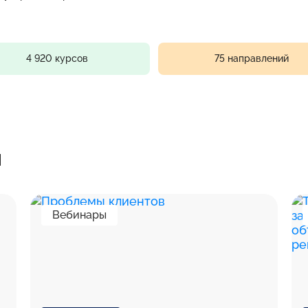
4 920 курсов
75 направлений
я
Вебинары