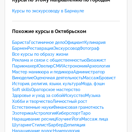
Курсы по экскурсоводу в Барнауле
Похожие курсы в Октябрьском
Бариста
Гостиничное дело
Официант
Кулинария
Бармен
Реставрация
Экскурсовод
Фотограф
Все курсы по образу жизни
Реклама и связи с общественностью
Визажист
Парикмахер
Ювелир
СМИ
Астрономия
Археология
Мастер маникюра и педикюра
Администратор
Виноделие
Оценочная деятельность
Массаж
Бровист
История, религия, языки, культура
Мода, фэшн
Soft skills
Ораторское мастерство
Здоровье и уход за собой
Искусство
Музыка
Хобби и творчество
Личностный рост
Естественные науки
Финансовая грамотность
Эзотерика
Астрология
Киберспорт
Таро
Наращивание ресниц
Коучинг
Йога
Массаж лица
Шугаринг
Стилист
Барбер
Депиляция
Наращивание волос
Нумерология