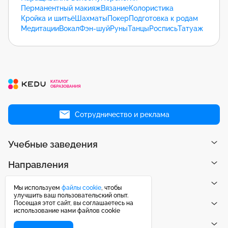
Перманентный макияж
Вязание
Колористика
Кройка и шитьё
Шахматы
Покер
Подготовка к родам
Медитации
Вокал
Фэн-шуй
Руны
Танцы
Роспись
Татуаж
Сотрудничество и реклама
Учебные заведения
Направления
Рейтинги
Мы используем
файлы cookie
, чтобы
улучшить ваш пользовательский опыт.
Посещая этот сайт, вы соглашаетесь на
Публикации
использование нами файлов cookie
Центр поддержки