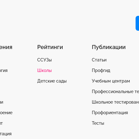
ения
Рейтинги
Публикации
ССУЗы
Статьи
гия
Школы
Профгид
Детские сады
Учебным центрам
Профессиональные т
ни
Школьное тестирован
оение
Профориентация
т
Тесты
тация