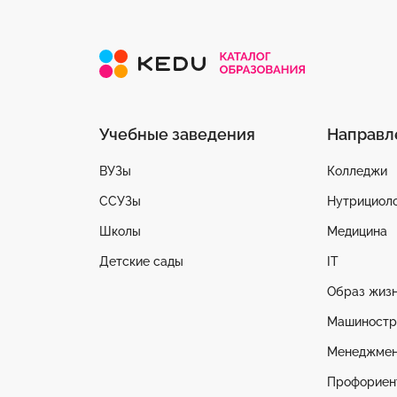
Учебные заведения
Направл
ВУЗы
Колледжи
ССУЗы
Нутрициоло
Школы
Медицина
Детские сады
IT
Образ жиз
Машиностр
Менеджмен
Профориен