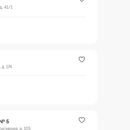
д. 41/1
д. 174
 № 5
ативная, д. 105