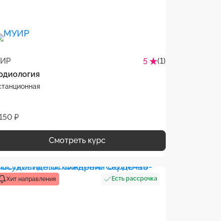
ИР
(1)
5
рдиология
станционная
150 ₽
Смотреть курс
Есть рассрочка
Хит направления