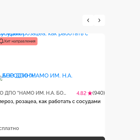
Хит направления
Хит напр
АНО ДПО "НАМО ИМ. Н.А. БОРОДИНА"
(940)
4.82
пероз, розацеа, как работать с сосудами
Косметолог
новую ауди
у сильного
сплатно
Бесплатно