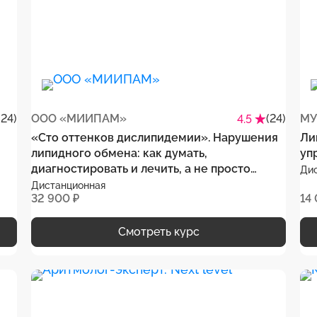
(24)
ООО «МИИПАМ»
(24)
МУ
4.5
«Сто оттенков дислипидемии». Нарушения
Ли
липидного обмена: как думать,
уп
диагностировать и лечить, а не просто
Ди
назначать препараты
Дистанционная
32 900 ₽
14
Смотреть курс