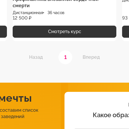
смерти
Дистанционная
36 часов
12 500 ₽
93
Смотреть курс
1
Назад
Вперед
 мечты
 составим список
Какое обра
 заведений