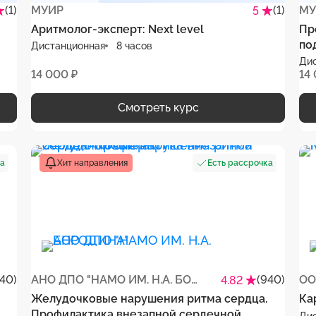
(1)
МУИР
(1)
МУ
5
Аритмолог-эксперт: Next level
Пр
по
Дистанционная
8 часов
Ди
14 000 ₽
14
Смотреть курс
ка
Есть рассрочка
Хит направления
40)
АНО ДПО "НАМО ИМ. Н.А. БОРОДИНА"
(940)
ОО
4.82
Желудочковые нарушения ритма сердца.
Ка
Профилактика внезапной сердечной
Ди