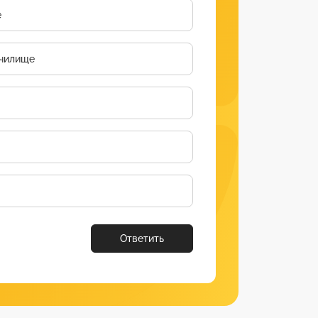
е
чилище
Ответить