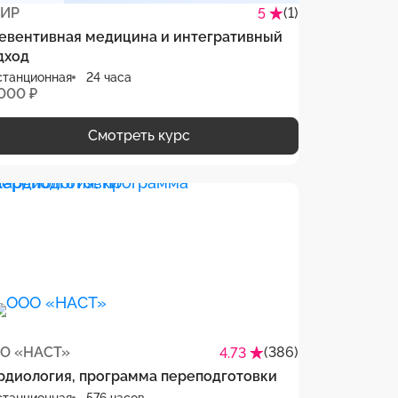
ИР
(1)
5
евентивная медицина и интегративный
дход
станционная
24 часа
 000 ₽
Смотреть курс
О «НАСТ»
(386)
4.73
рдиология, программа переподготовки
станционная
576 часов