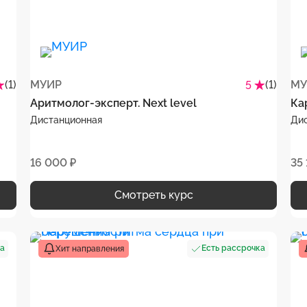
(1)
МУИР
(1)
МУ
5
Аритмолог-эксперт. Next level
Ка
Дистанционная
Ди
16 000 ₽
35 
Смотреть курс
ка
Есть рассрочка
Хит направления