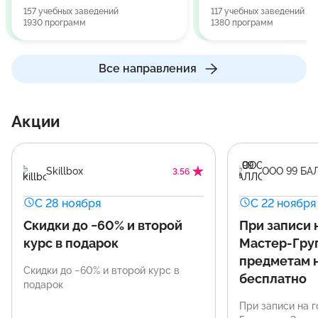
157 учебных заведений
117 учебных заведений
1930 программ
1380 программ
Все направления
Акции
Skillbox
ООО 99 БА
3.56
С 28 ноября
С 22 ноября
Скидки до −60% и второй
При записи 
курс в подарок
Мастер-Груп
предметам 
Скидки до −60% и второй курс в
бесплатно
подарок
При записи на 