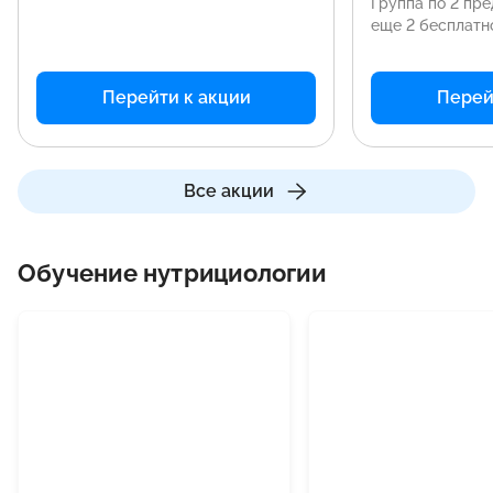
Группа по 2 пр
еще 2 бесплатн
Перейти к акции
Перей
Все акции
Обучение нутрициологии