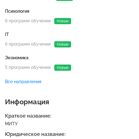
Психология
6 программ обучения
Новые
IT
6 программ обучения
Новые
Экономика
5 программ обучения
Новые
Программирование
Все направления
2 программы обучения
Новые
Информация
Бухгалтерия
2 программы обучения
Новые
Краткое название:
МИТУ
Маркетинг
Юридическое название:
2 программы обучения
Новые