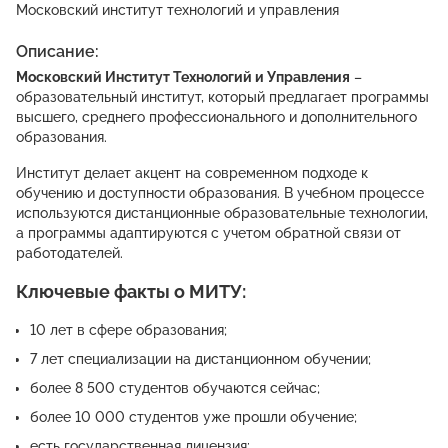
Московский институт технологий и управления
Управление
Описание:
2 программы обучения
Новые
Московский Институт Технологий и Управления
–
образовательный институт, который предлагает программы
Педагогика
высшего, среднего профессионального и дополнительного
образования.
1 программа обучения
Новые
Институт делает акцент на современном подходе к
Дизайн
обучению и доступности образования. В учебном процессе
используются дистанционные образовательные технологии,
1 программа обучения
Новые
а программы адаптируются с учетом обратной связи от
работодателей.
Госуправление
Ключевые факты о МИТУ:
1 программа обучения
Новые
10 лет в сфере образования;
Транспортная безопасность
7 лет специализации на дистанционном обучении;
1 программа обучения
Новые
более 8 500 студентов обучаются сейчас;
Аналитика
более 10 000 студентов уже прошли обучение;
1 программа обучения
Новые
есть государственная лицензия;