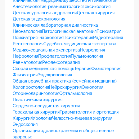
Клиническая медицина
Акушерство и гинекология
Анестезиология-реаниматология
Токсикология
Детская урология-андрология
Детская хирургия
Детская эндокринология
Клиническая лабораторная диагностика
Неонатология
Патологическая анатомия
Психиатрия
Психиатрия-наркология
Психотерапия
Радиотерапия
Рентгенология
Судебно-медицинская экспертиза
Медико-социальная экспертиза
Неврология
Нефрология
Профпатология
Пульмонология
Ревматология
Рефлексотерапия
Скорая медицинская помощь
Терапия
Физиотерапия
Фтизиатрия
Эндокринология
Общая врачебная практика (семейная медицина)
Колопроктология
Нейрохирургия
Онкология
Оториноларингология
Офтальмология
Пластическая хирургия
Сердечно-сосудистая хирургия
Торакальная хирургия
Травматология и ортопедия
Хирургия
Урология
Челюстно-лицевая хирургия
Эндоскопия
Организация здравоохранения и общественное
здоровье