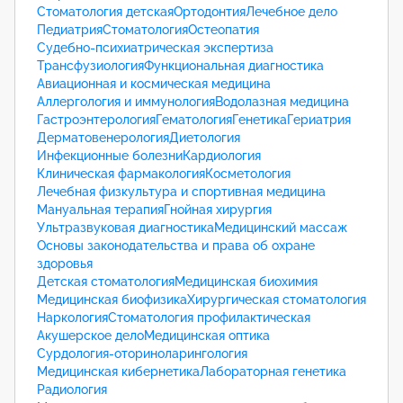
Стоматология детская
Ортодонтия
Лечебное дело
Педиатрия
Стоматология
Остеопатия
Судебно-психиатрическая экспертиза
Трансфузиология
Функциональная диагностика
Авиационная и космическая медицина
Аллергология и иммунология
Водолазная медицина
Гастроэнтерология
Гематология
Генетика
Гериатрия
Дерматовенерология
Диетология
Инфекционные болезни
Кардиология
Клиническая фармакология
Косметология
Лечебная физкультура и спортивная медицина
Мануальная терапия
Гнойная хирургия
Ультразвуковая диагностика
Медицинский массаж
Основы законодательства и права об охране
здоровья
Детская стоматология
Медицинская биохимия
Медицинская биофизика
Хирургическая стоматология
Наркология
Стоматология профилактическая
Акушерское дело
Медицинская оптика
Сурдология-оториноларингология
Медицинская кибернетика
Лабораторная генетика
Радиология