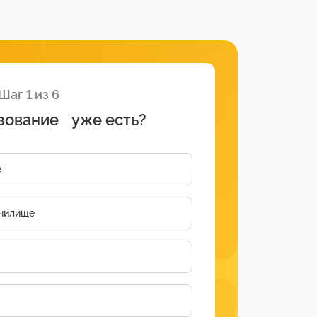
Шаг 1 из 6
зование уже есть?
е
чилище