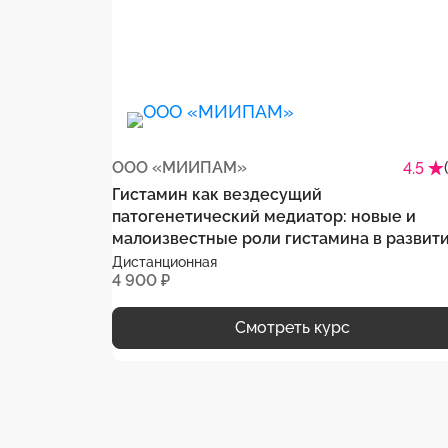
ООО «МИИПАМ»
4.5
Гистамин как вездесущий
патогенетический медиатор: новые и
малоизвестные роли гистамина в развит
хронических заболеваний
Дистанционная
4 900 ₽
Смотреть курс