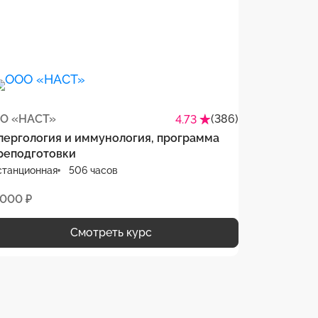
О «НАСТ»
(386)
4.73
лергология и иммунология, программа
реподготовки
станционная
506 часов
 000 ₽
Смотреть курс