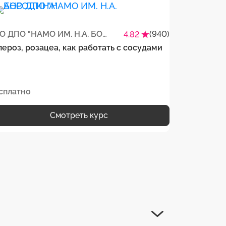
АНО ДПО "НАМО ИМ. Н.А. БОРОДИНА"
(940)
4.82
пероз, розацеа, как работать с сосудами
Косметолог
новую ауди
у сильного
сплатно
Бесплатно
Смотреть курс