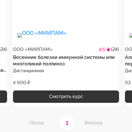
(24)
ООО «МИИПАМ»
(24)
ОО
4.5
Весенние болезни иммунной системы или
Ал
многоликий поллиноз
пе
ии
Дистанционная
Ди
4 900 ₽
93
Смотреть курс
1
Назад
Вперед