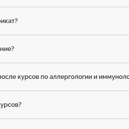
фикат?
ение?
после курсов по аллергологии и иммунол
курсов?