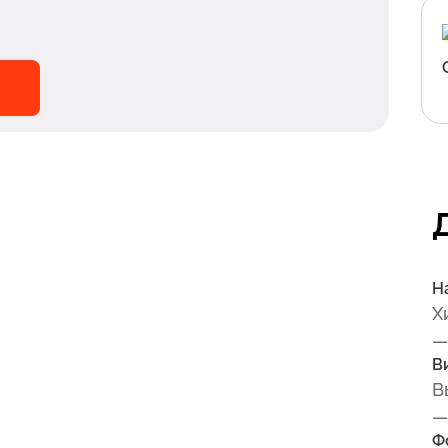
Н
Х
—
В
В
—
Ф