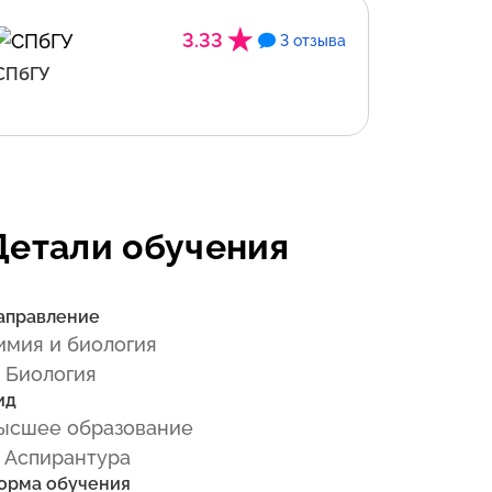
3.33
3 отзыва
СПбГУ
Детали обучения
аправление
имия и биология
 Биология
ид
ысшее образование
 Аспирантура
орма обучения