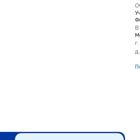
О
У
Ф
В
М
г
д.
П