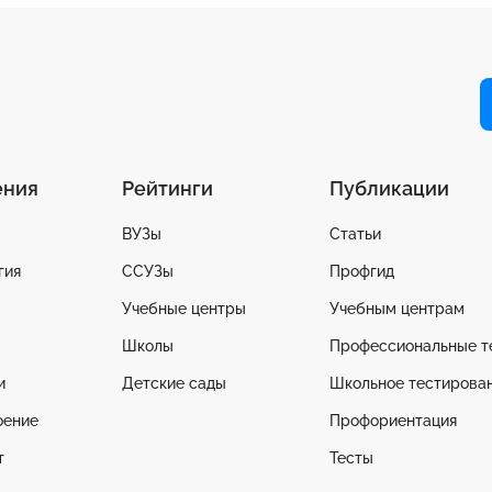
ения
Рейтинги
Публикации
ВУЗы
Статьи
гия
ССУЗы
Профгид
Учебные центры
Учебным центрам
Школы
Профессиональные т
и
Детские сады
Школьное тестирова
оение
Профориентация
т
Тесты