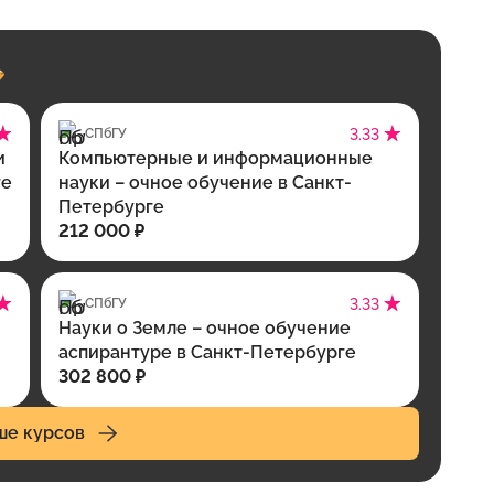
СПбГУ
3.33
и
Компьютерные и информационные
ге
науки – очное обучение в Санкт-
Петербурге
212 000 ₽
СПбГУ
3.33
Науки о Земле – очное обучение
аспирантуре в Санкт-Петербурге
302 800 ₽
ше курсов