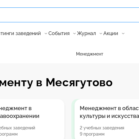
тинги заведений
События
Журнал
Акции
Менеджмент
менту в Месягутово
неджмент в
Менеджмент в облас
равоохранении
культуры и искусств
ебных заведений
2 учебных заведения
программ
9 программ