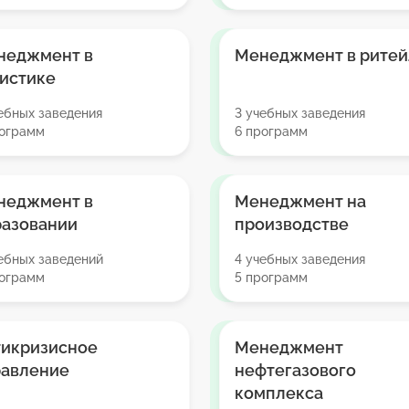
неджмент в
Менеджмент в ритей
истике
ебных заведения
3 учебных заведения
рограмм
6 программ
неджмент в
Менеджмент на
разовании
производстве
ебных заведений
4 учебных заведения
рограмм
5 программ
тикризисное
Менеджмент
равление
нефтегазового
комплекса