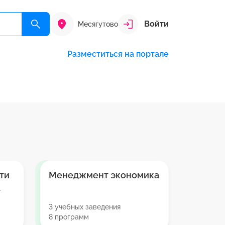
Войти
Месягутово
Разместиться на портале
ти
Менеджмент экономика
а
3 учебных заведения
8 программ