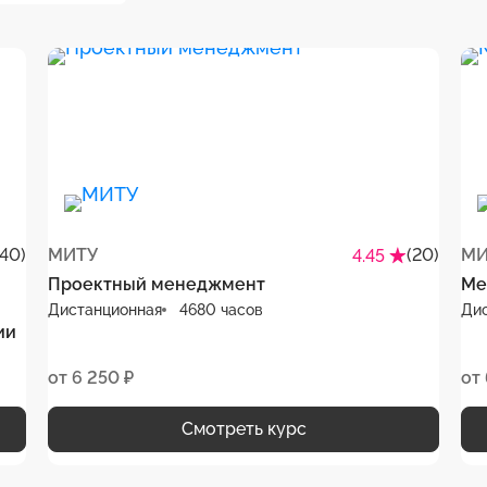
(40)
МИТУ
(20)
МИ
4.45
Проектный менеджмент
Ме
Дистанционная
4680 часов
Ди
ии
от 6 250 ₽
от 
Смотреть курс