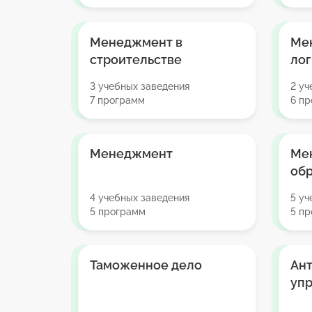
Менеджмент в
Ме
строительстве
лог
3 учебных заведения
2 уч
7 программ
6 п
Менеджмент
Ме
об
4 учебных заведения
5 уч
5 программ
5 п
Таможенное дело
Ан
уп