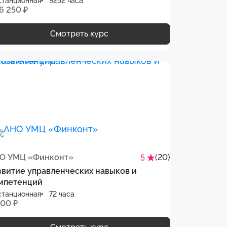
станционная
9252 часа
6 250 ₽
Смотреть курс
О УМЦ «Финконт»
(20)
5
звитие управленческих навыков и
мпетенций
станционная
72 часа
800 ₽