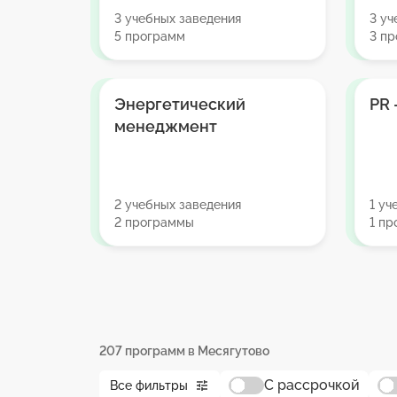
3 учебных заведения
3 уч
5 программ
3 п
Энергетический
PR
менеджмент
2 учебных заведения
1 уч
2 программы
1 п
207 программ в Месягутово
С рассрочкой
Все фильтры