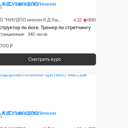
АНО "НИУДПО имени К.Д.Ушинского"
(66)
4.32
структор по йоге. Тренер по стретчингу
станционная
340 часов
 700 ₽
Смотреть курс