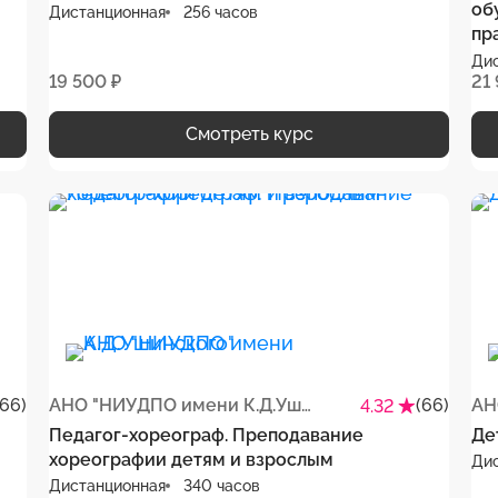
об
Дистанционная
256 часов
пр
Ди
19 500 ₽
21
Смотреть курс
(66)
АНО "НИУДПО имени К.Д.Ушинского"
(66)
4.32
Педагог-хореограф. Преподавание
Де
хореографии детям и взрослым
Ди
Дистанционная
340 часов