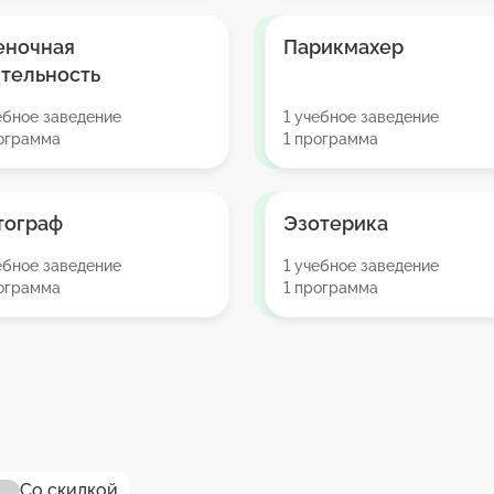
еночная
Парикмахер
тельность
ебное заведение
1 учебное заведение
рограмма
1 программа
тограф
Эзотерика
ебное заведение
1 учебное заведение
рограмма
1 программа
Со скидкой