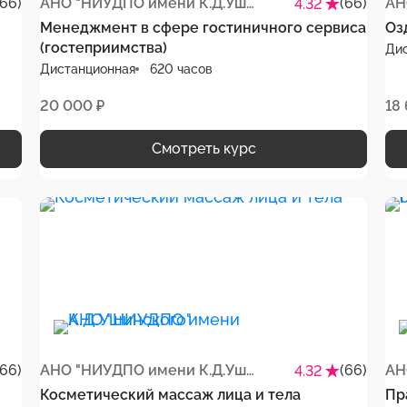
(66)
АНО "НИУДПО имени К.Д.Ушинского"
(66)
4.32
Менеджмент в сфере гостиничного сервиса
Оз
(гостеприимства)
Ди
Дистанционная
620 часов
20 000 ₽
18
Смотреть курс
(66)
АНО "НИУДПО имени К.Д.Ушинского"
(66)
4.32
Косметический массаж лица и тела
Пр