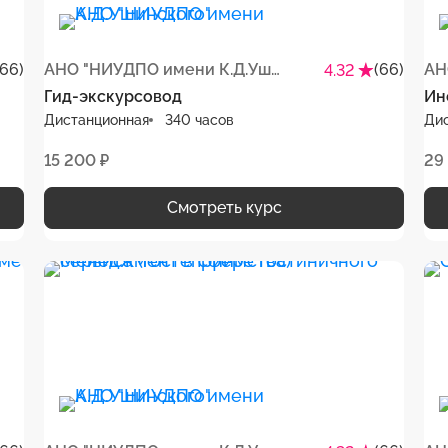
(66)
АНО "НИУДПО имени К.Д.Ушинского"
(66)
4.32
Гид-экскурсовод
Ин
Дистанционная
340 часов
Ди
15 200 ₽
29
Смотреть курс