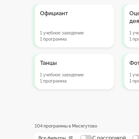
Официант
Оц
дея
1 учебное заведение
1 уч
1 программа
1 п
Танцы
Фо
1 учебное заведение
1 уч
1 программа
1 п
104 программы в Месягутово
С рассрочкой
Все фильтры