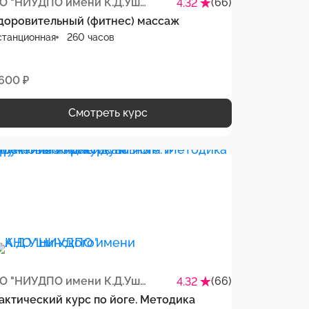
АНО "НИУДПО имени К.Д.Ушинского"
(66)
4.32
доровительный (фитнес) массаж
станционная
260 часов
 600 ₽
Смотреть курс
АНО "НИУДПО имени К.Д.Ушинского"
(66)
4.32
актический курс по йоге. Методика