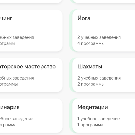
чинг
Йога
ебных заведения
2 учебных заведения
рограмм
4 программы
торское мастерство
Шахматы
ебных заведения
2 учебных заведения
рограммы
2 программы
линария
Медитации
ебное заведение
1 учебное заведение
рограмма
1 программа