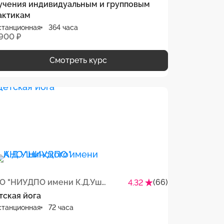
учения индивидуальным и групповым
актикам
станционная
364 часа
 900 ₽
Смотреть курс
АНО "НИУДПО имени К.Д.Ушинского"
(66)
4.32
тская йога
станционная
72 часа