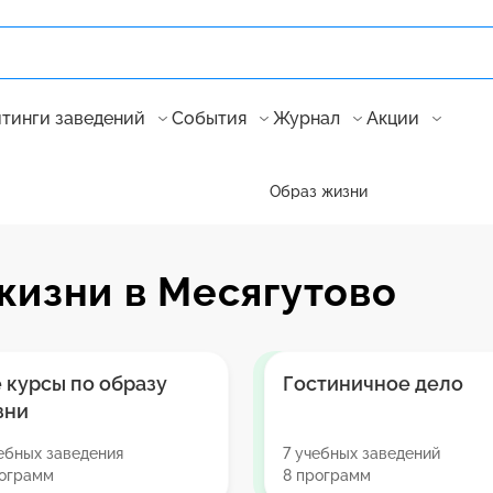
тинги заведений
События
Журнал
Акции
Образ жизни
жизни в Месягутово
 курсы по образу
Гостиничное дело
зни
ебных заведения
7 учебных заведений
рограмм
8 программ