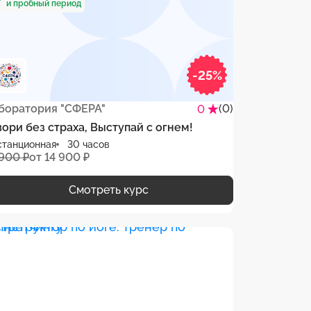
и пробный период
-25%
боратория "СФЕРА"
(0)
0
вори без страха, Выступай с огнем!
станционная
30 часов
 900 ₽
от 14 900 ₽
Смотреть курс