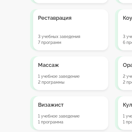
Реставрация
Коу
3 учебных заведения
3 уч
7 программ
6 п
Массаж
Ора
1 учебное заведение
2 уч
2 программы
2 п
Визажист
Ку
1 учебное заведение
1 уч
1 программа
1 п