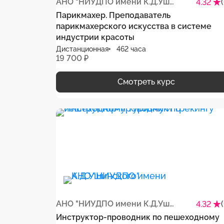
АНО "НИУДПО имени К.Д.Ушинского"
4.32
Парикмахер. Преподаватель
парикмахерского искусства в системе
индустрии красоты
Дистанционная
462 часа
19 700 ₽
Смотреть курс
АНО "НИУДПО имени К.Д.Ушинского"
4.32
Инструктор-проводник по пешеходному