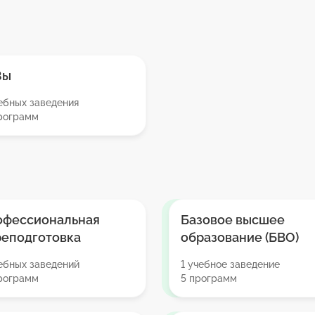
Зы
ебных заведения
программ
офессиональная
Базовое высшее
реподготовка
образование (БВО)
ебных заведений
1 учебное заведение
программ
5 программ