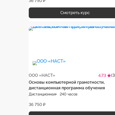
36 750 ₽
тайну, дистанционная программа обучен
Смотреть курс
ООО «НАСТ»
(
4.73
Основы компьютерной грамотности,
дистанционная программа обучения
Дистанционная
240 часов
36 750 ₽