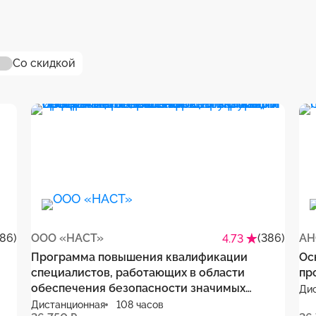
Со скидкой
386)
ООО «НАСТ»
(386)
АН
4.73
Программа повышения квалификации
Ос
специалистов, работающих в области
пр
обеспечения безопасности значимых
Ди
ую
объектов критической информационной
Дистанционная
108 часов