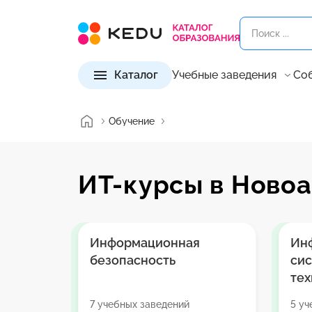
Каталог
Учебные заведения
Со
Обучение
ИТ-курсы в Ново
Информационная
Ин
безопасность
си
тех
7 учебных заведений
5 уч