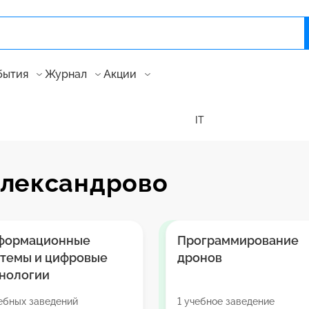
бытия
Журнал
Акции
IT
александрово
формационные
Программирование
стемы и цифровые
дронов
нологии
ебных заведений
1 учебное заведение