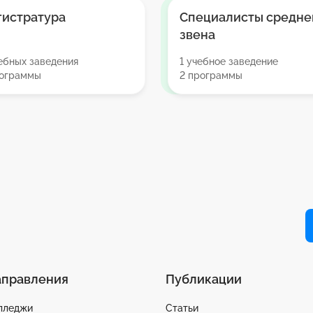
гистратура
Специалисты средне
звена
ебных заведения
1 учебное заведение
рограммы
2 программы
аправления
Публикации
лледжи
Статьи