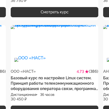
36 750 ₽
36
ия
инфраструктуры, программа повышения
квалификации
Смотреть курс
386)
ООО «НАСТ»
(386)
АН
4.73
Базовый курс по настройке Linux систем.
Ба
Принцип работы телекоммуникационного
Пр
оборудования оператора связи, программа
об
повышения квалификации
ди
Дистанционная
36 часов
Ди
30 450 ₽
30