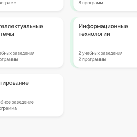
рограмм
8 программ
теллектуальные
Информационные
стемы
технологии
ебных заведения
2 учебных заведения
рограммы
2 программы
стирование
ебное заведение
рограмма