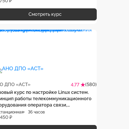
 750 ₽
Смотреть курс
О ДПО «АСТ»
(580)
4.77
зовый курс по настройке Linux систем.
инцип работы телекоммуникационного
орудования оператора связи,
станционная программа обучения
станционная
36 часов
 450 ₽