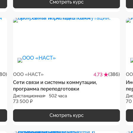
Смотреть курс
80)
ООО «НАСТ»
(386)
ОО
4.73
Сети связи и системы коммутации,
Ин
программа переподготовки
пе
Дистанционная
502 часа
Ди
73 500 ₽
70
Смотреть курс