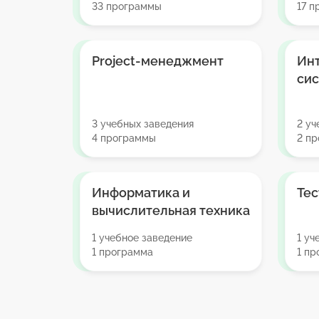
33 программы
17 п
Project-менеджмент
Ин
си
3 учебных заведения
2 уч
4 программы
2 п
Информатика и
Те
вычислительная техника
1 учебное заведение
1 уч
1 программа
1 п