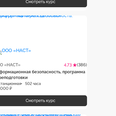
Смотреть курс
О «НАСТ»
(386)
4.73
формационная безопасность, программа
реподготовки
станционная
502 часа
 000 ₽
Смотреть курс