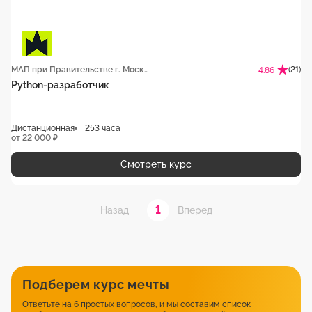
МАП при Правительстве г. Москвы
(21)
4.86
Python-разработчик
Дистанционная
253 часа
от 22 000 ₽
Смотреть курс
1
Назад
Вперед
Подберем курс мечты
Ответьте на 6 простых вопросов, и мы составим список