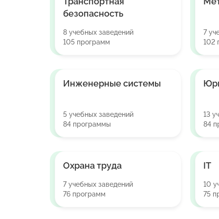
Транспортная
Ме
безопасность
8 учебных заведений
7 уч
105 программ
102
Инженерные системы
Юр
5 учебных заведений
13 у
84 программы
84 
Охрана труда
IT
7 учебных заведений
10 у
76 программ
75 п