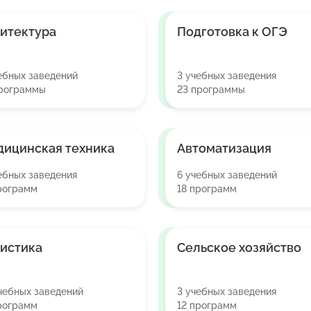
итектура
Подготовка к ОГЭ
ебных заведений
3 учебных заведения
программы
23 программы
ицинская техника
Автоматизация
ебных заведения
6 учебных заведений
рограмм
18 программ
истика
Сельское хозяйство
чебных заведений
3 учебных заведения
рограмм
12 программ