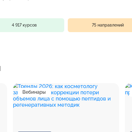
4 917 курсов
75 направлений
я
Вебинары