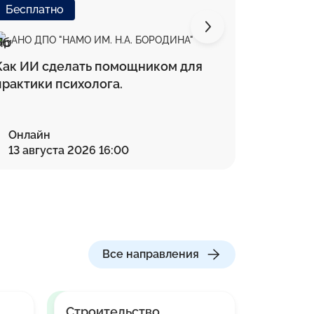
Бесплатно
Беспла
АНО ДПО "НАМО ИМ. Н.А. БОРОДИНА"
АНО ДП
Как ИИ сделать помощником для
Програм
практики психолога.
записи 
Онлайн
Онлай
13 августа 2026 16:00
27 авг
Все направления
Строительство