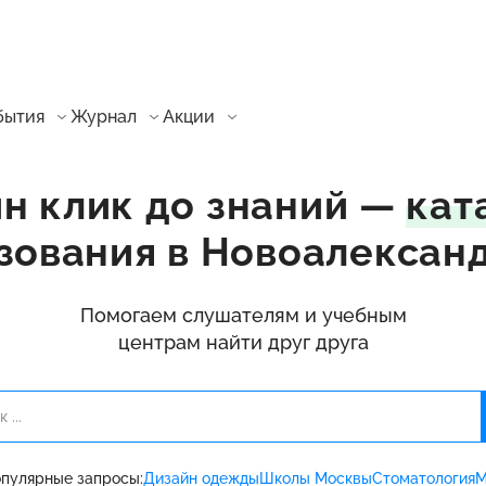
бытия
Журнал
Акции
н клик до знаний —
кат
зования в Новоалексан
Помогаем слушателям и учебным
центрам найти друг друга
пулярные запросы:
Дизайн одежды
Школы Москвы
Стоматология
М