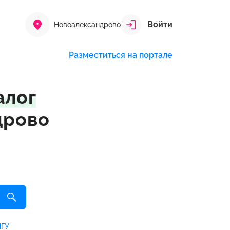
Войти
Новоалександрово
Разместиться на портале
алог
дрово
ГУ