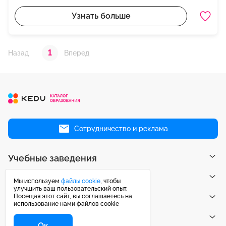
Узнать больше
1
Назад
Вперед
Сотрудничество и реклама
Учебные заведения
Направления
Мы используем
файлы cookie
, чтобы
улучшить ваш пользовательский опыт.
Посещая этот сайт, вы соглашаетесь на
Публикации
использование нами файлов cookie
Центр поддержки
Ок