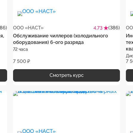
386)
ООО «НАСТ»
(386)
ОО
4.73
я,
Обслуживание чиллеров (холодильного
Ин
оборудования) 6-ого разряда
те
кв
72 часа
Ди
7 500 ₽
7 
Смотреть курс