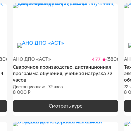
80)
АНО ДПО «АСТ»
(580)
АН
4.77
Сварочное производство, дистанционная
Те
44
программа обучения, учебная нагрузка 72
эл
часов
об
Дистанционная
72 часа
72 
8 000 ₽
8 
Смотреть курс