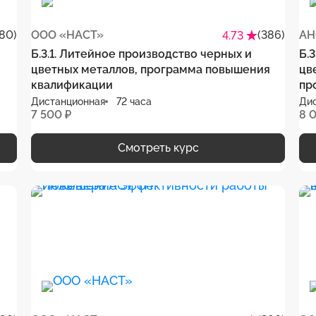
80)
ООО «НАСТ»
(386)
АН
4.73
Б.3.1. Литейное производство черных и
Б.
цветных металлов, программа повышения
цв
квалификации
пр
Дистанционная
72 часа
Ди
7 500 ₽
8 
Смотреть курс