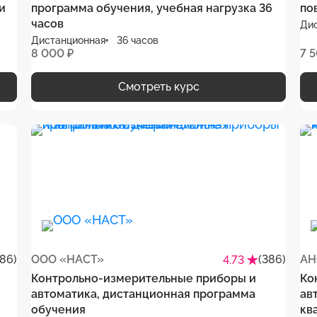
и
программа обучения, учебная нагрузка 36
по
часов
Ди
Дистанционная
36 часов
8 000 ₽
7 
Смотреть курс
386)
ООО «НАСТ»
(386)
АН
4.73
Контрольно-измерительные приборы и
Ко
автоматика, дистанционная программа
ав
обучения
кв