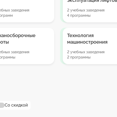
эксплуатация лифто
ебных заведения
2 учебных заведения
рограмм
4 программы
ханосборочные
Технология
боты
машиностроения
ебных заведения
2 учебных заведения
рограммы
2 программы
Со скидкой