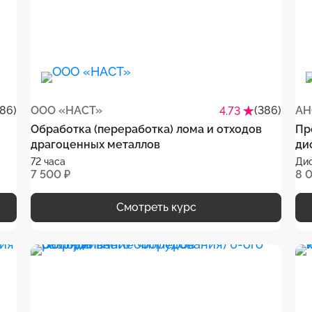
386)
ООО «НАСТ»
(386)
АН
4.73
Обработка (переработка) лома и отходов
Пр
драгоценных металлов
ди
72 часа
Ди
7 500 ₽
8 
Смотреть курс