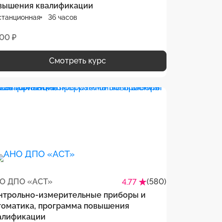
вышения квалификации
станционная
36 часов
500 ₽
Смотреть курс
О ДПО «АСТ»
(580)
4.77
нтрольно-измерительные приборы и
томатика, программа повышения
алификации