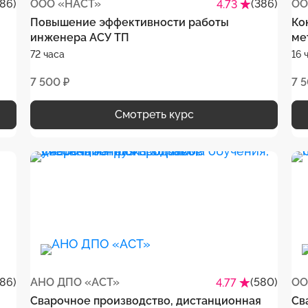
386)
ООО «НАСТ»
(386)
ОО
4.73
Повышение эффективности работы
Ко
инженера АСУ ТП
ме
72 часа
16 
7 500 ₽
7 
Смотреть курс
386)
АНО ДПО «АСТ»
(580)
ОО
4.77
Сварочное производство, дистанционная
Св