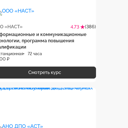
О «НАСТ»
(386)
4.73
формационные и коммуникационные
хнологии, программа повышения
алификации
станционная
72 часа
500 ₽
Смотреть курс