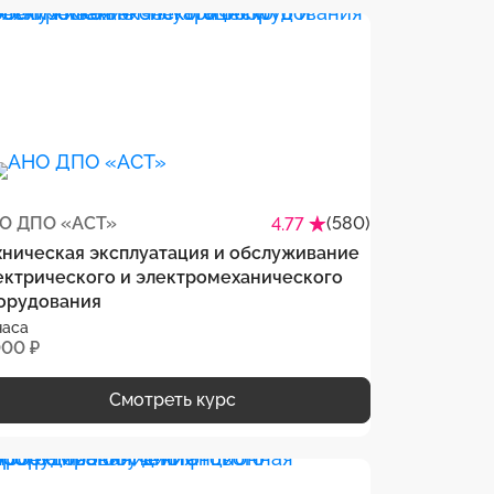
О ДПО «АСТ»
(580)
4.77
хническая эксплуатация и обслуживание
ектрического и электромеханического
орудования
часа
000 ₽
Смотреть курс