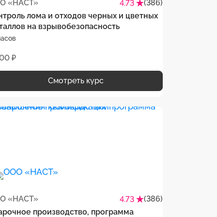
О «НАСТ»
(386)
4.73
нтроль лома и отходов черных и цветных
таллов на взрывобезопасность
часов
500 ₽
Смотреть курс
О «НАСТ»
(386)
4.73
арочное производство, программа