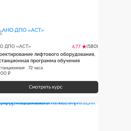
О ДПО «АСТ»
(580)
4.77
оектирование лифтового оборудования,
станционная программа обучения
станционная
72 часа
000 ₽
Смотреть курс