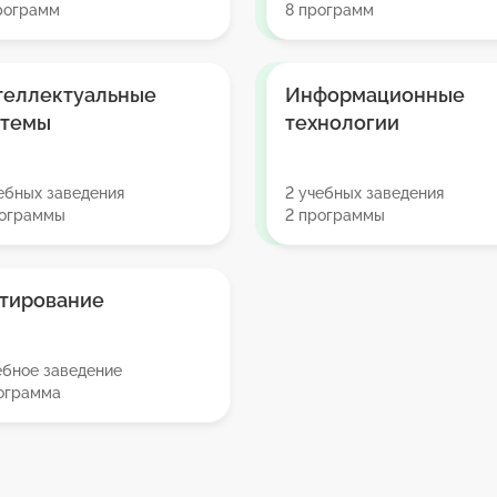
рограмм
8 программ
теллектуальные
Информационные
стемы
технологии
ебных заведения
2 учебных заведения
рограммы
2 программы
стирование
ебное заведение
рограмма