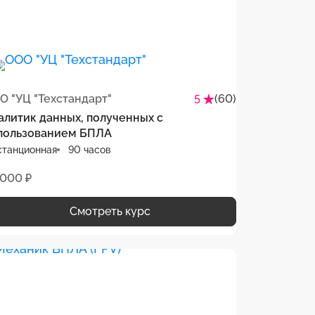
О "УЦ "Техстандарт"
(60)
5
алитик данных, полученных с
пользованием БПЛА
станционная
90 часов
 000 ₽
Смотреть курс