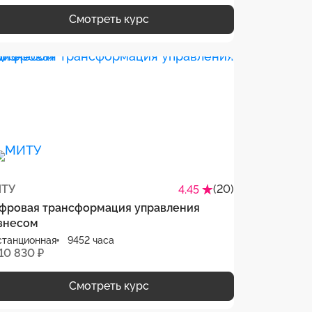
Смотреть курс
ТУ
(20)
4.45
фровая трансформация управления
знесом
станционная
9452 часа
10 830 ₽
Смотреть курс