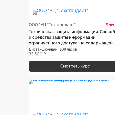
ООО "УЦ "Техстандарт"
5
Техническая защита информации. Спосо
и средства защиты информации
ограниченного доступа, не содержащей
сведения, составляющие государственн
Дистанционная
108 часов
33 500 ₽
тайну, от утечки по техническим каналам
Смотреть курс