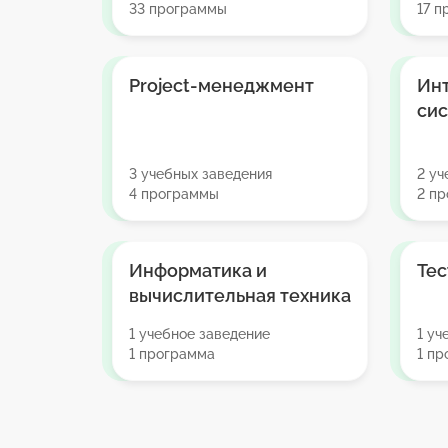
33 программы
17 п
Project-менеджмент
Ин
си
3 учебных заведения
2 уч
4 программы
2 п
Информатика и
Те
вычислительная техника
1 учебное заведение
1 уч
1 программа
1 п