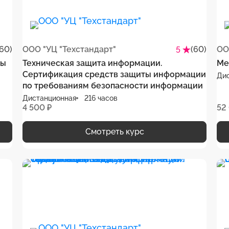
(60)
ООО "УЦ "Техстандарт"
(60)
ОО
5
бы
Техническая защита информации.
Ме
Сертификация средств защиты информации
Ди
по требованиям безопасности информации
ую
Дистанционная
216 часов
4 500 ₽
52
Смотреть курс