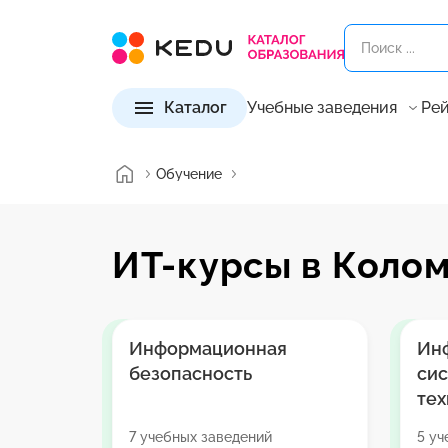
Каталог
Учебные заведения
Рей
Обучение
ИТ-курсы в Коло
Информационная
Ин
безопасность
си
тех
7 учебных заведений
5 уч