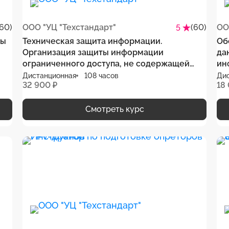
(60)
ООО "УЦ "Техстандарт"
(60)
ОО
5
бы
Техническая защита информации.
Об
Организация защиты информации
да
ограниченного доступа, не содержащей
ин
сведения, составляющие государственную
да
Дистанционная
108 часов
Ди
32 900 ₽
18
тайну
Смотреть курс