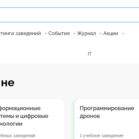
тинги заведений
События
Журнал
Акции
IT
мне
формационные
Программирование
стемы и цифровые
дронов
нологии
ебных заведений
1 учебное заведение