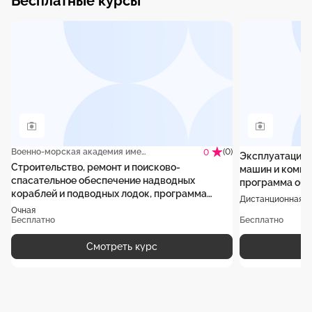
Бесплатные курсы
Военно-морская академия имени Адмирала Флота Советского Союза Н.Г. Кузнецова
(0)
0
Эксплуатация 
Строительство, ремонт и поисково-
машин и компл
спасательное обеспечение надводных
программа обу
кораблей и подводных лодок, программа
Дистанционная
специалитета
Очная
Бесплатно
Бесплатно
Смотреть курс