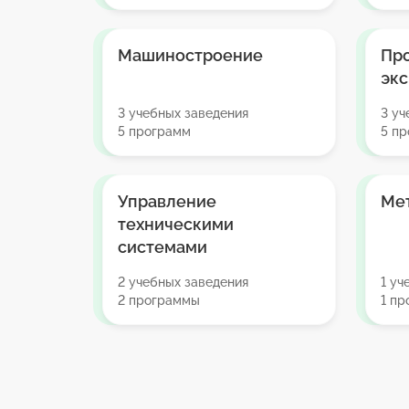
Машиностроение
Про
экс
3 учебных заведения
3 уч
5 программ
5 п
Управление
Ме
техническими
системами
2 учебных заведения
1 уч
2 программы
1 п