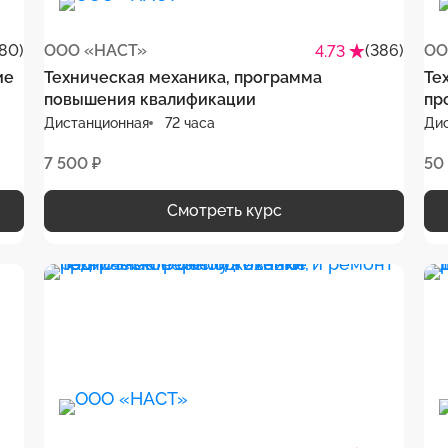
80)
ООО «НАСТ»
(386)
ОО
4.73
ие
Техническая механика, программа
Те
повышения квалификации
пр
Дистанционная
72 часа
Ди
7 500 ₽
50
Смотреть курс