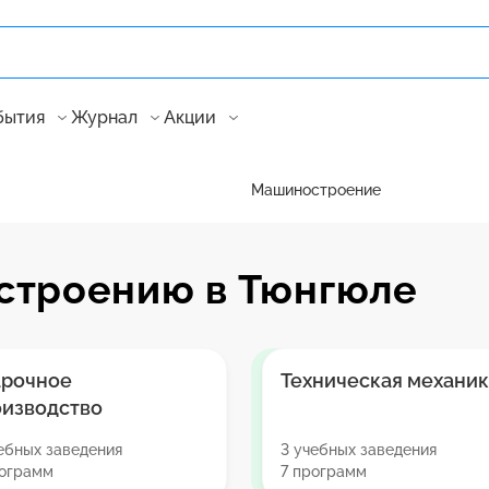
бытия
Журнал
Акции
Машиностроение
строению в Тюнгюле
арочное
Техническая механик
оизводство
ебных заведения
3 учебных заведения
рограмм
7 программ