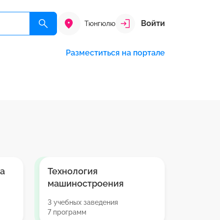
Войти
Тюнгюлю
Разместиться на портале
а
Технология
машиностроения
3 учебных заведения
7 программ