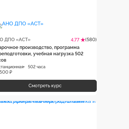
О ДПО «АСТ»
(580)
4.77
арочное производство, программа
реподготовки, учебная нагрузка 502
сов
станционная
502 часа
 500 ₽
Смотреть курс