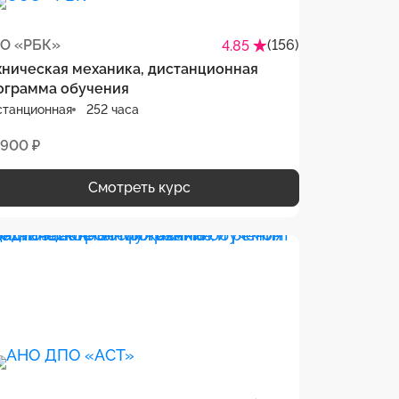
О «РБК»
(156)
4.85
хническая механика, дистанционная
ограмма обучения
станционная
252 часа
 900 ₽
Смотреть курс