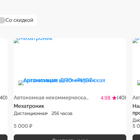
Со скидкой
(40)
Автономная некоммерческая организация ДПО «РИОТ»
(40)
4.98
Мехатроник
На
пр
Дистанционная
256 часов
Ди
5 000 ₽
5 