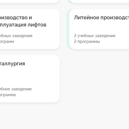
изводство и
Литейное производс
плуатация лифтов
ебных заведения
2 учебных заведения
рограмм
2 программы
таллургия
ебное заведение
рограмма