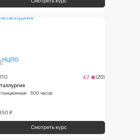
Смотреть курс
ПО
(20)
4.7
таллургия
станционная
500 часов
850 ₽
Смотреть курс