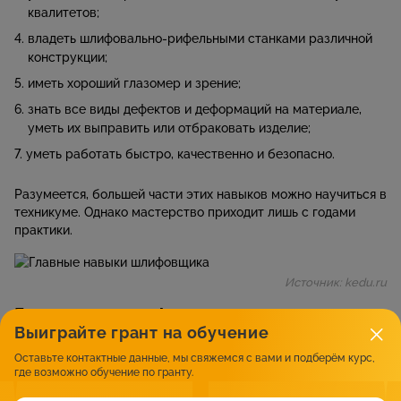
квалитетов;
владеть шлифовально-рифельными станками различной
конструкции;
иметь хороший глазомер и зрение;
знать все виды дефектов и деформаций на материале,
уметь их выправить или отбраковать изделие;
уметь работать быстро, качественно и безопасно.
Разумеется, большей части этих навыков можно научиться в
техникуме. Однако мастерство приходит лишь с годами
практики.
Источник: kedu.ru
Где учат на шлифовщиков, варианты
Выиграйте грант на обучение
обучения
Оставьте контактные данные, мы свяжемся с вами и подберём курс,
где возможно обучение по гранту.
Основное требование при трудоустройстве
шлифовщиком – это опыт и наличие специального