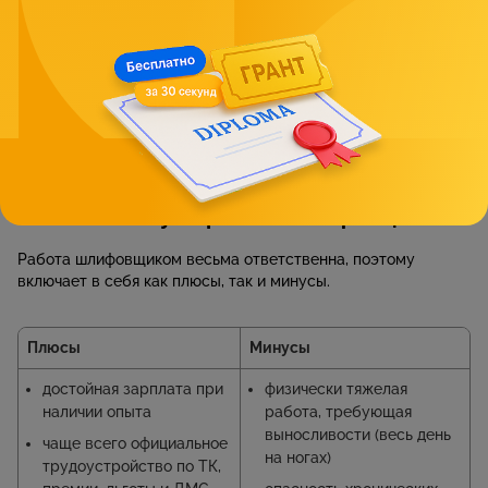
месяц. Единственный минус – практически везде требуется
опыт работы и удостоверение шлифовщика не ниже 3
разряда. Начинающий сотрудник при этом может
рассчитывать в лучшем случае на 25 тысяч рублей.
Вакансий шлифовщиков при этом довольно много и в
различных отраслях. Хорошие специалисты требуются на
предприятиях по шлифованию металлоконструкций,
деревянной мебели и деталей, на авиационных заводах и т.д.
Плюсы и минусы работы шлифовщиком
Работа шлифовщиком весьма ответственна, поэтому
включает в себя как плюсы, так и минусы.
Плюсы
Минусы
достойная зарплата при
физически тяжелая
наличии опыта
работа, требующая
выносливости (весь день
чаще всего официальное
на ногах)
трудоустройство по ТК,