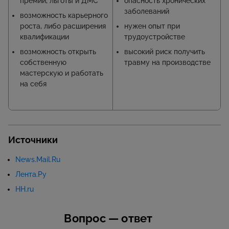
премии, льготы и ДМС
опасность хронических
заболеваний
возможность карьерного
роста, либо расширения
нужен опыт при
квалификации
трудоустройстве
возможность открыть
высокий риск получить
собственную
травму на производстве
мастерскую и работать
на себя
Источники
News.Mail.Ru
Лента.Ру
HH.ru
Вопрос — ответ