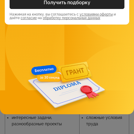
Получить подборку
эстетический вкус.
Нажимая на кнопку, вы соглашаетесь с
условиями оферты
и
даёте
согласие
на
обработку персональных данных
Уровень заработной платы профессии
реквизитора
Пусть данный специалист и незаменим при съемках или
создании спектаклей, реквизитор не имеет большую
заработную плату. В среднем подобный профессионал
получает около 30 000 рублей в месяц.
Плюсы и минусы профессии реквизитор
Плюсы
Минусы
возможность работать без
низкий уровень
профильного образования
заработной платы
интересные задачи,
сложные условия
разнообразные проекты
труда