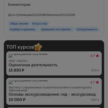
Комментарии
Дата публикации
11.12.2018
Обновлено
10.01.2026
Образ жизни
Искусство
подбор и хранение реквизита
принципы построения композиций
театральное искусст
ТОП курсов
4.7
ООО «НЦПО»
Оценочная деятельность
15 850 ₽
500 ч.
4.7
Институт современных психотехнологий и гуманитарного
образования
Основы экскурсоведения: гид - экскурсовод
10 000 ₽
500 ч.