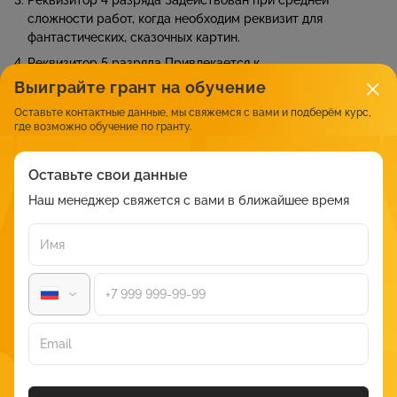
Реквизитор 4 разряда Задействован при средней
сложности работ, когда необходим реквизит для
фантастических, сказочных картин.
Реквизитор 5 разряда Привлекается к
крупномасштабным съемкам.
Выиграйте грант на обучение
Реквизитор 6 разряда Должен уметь работать в любой
Оставьте контактные данные, мы свяжемся с вами и подберём курс,
тематике и масштабах. Кроме того, ему чаще всего
где возможно обучение по гранту.
необходимо отслеживать деятельность в нескольких
съемочных площадок.
Оставьте свои данные
Наш менеджер свяжется с вами в ближайшее время
Личностные качества профессии
реквизитор
Необходимыми качествами для работы в качестве
реставратора можно считать следующее:
эрудированность;
ответственность;
внимательность к деталям;
наблюдательность;