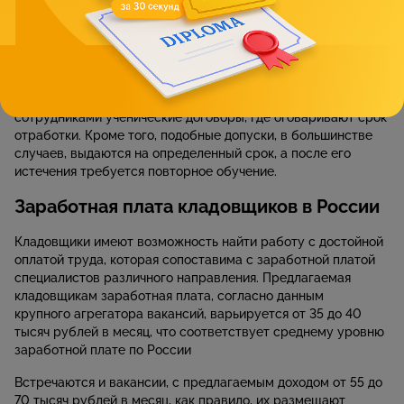
Приведенный перечень является примерным, так зависит от
условий труда конкретного работодателя и видов товарно-
материальных ценностей, которые будут находится на
хранении. Часто работодатели сами организуют
проведение требуемой подготовки, добросовестные —
проводят ее за свой счет, но иногда заключают с
сотрудниками ученические договоры, где оговаривают срок
отработки. Кроме того, подобные допуски, в большинстве
случаев, выдаются на определенный срок, а после его
истечения требуется повторное обучение.
Заработная плата кладовщиков в России
Кладовщики имеют возможность найти работу с достойной
оплатой труда, которая сопоставима с заработной платой
специалистов различного направления. Предлагаемая
кладовщикам заработная плата, согласно данным
крупного агрегатора вакансий, варьируется от 35 до 40
тысяч рублей в месяц, что соответствует среднему уровню
заработной плате по России
Встречаются и вакансии, с предлагаемым доходом от 55 до
70 тысяч рублей в месяц, как правило, их размещают