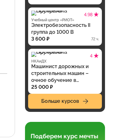
4.98
Учебный центр «РИОТ»
Электробезопасность II
группа до 1000 В
3 600 ₽
72 ч.
4
НКАиДХ
Машинист дорожных и
строительных машин –
очное обучение в
Новосибирске
25 000 ₽
Больше курсов