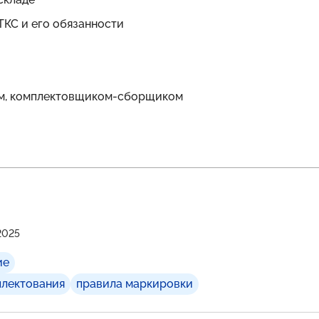
ТКС и его обязанности
м, комплектовщиком-сборщиком
2025
ие
плектования
правила маркировки