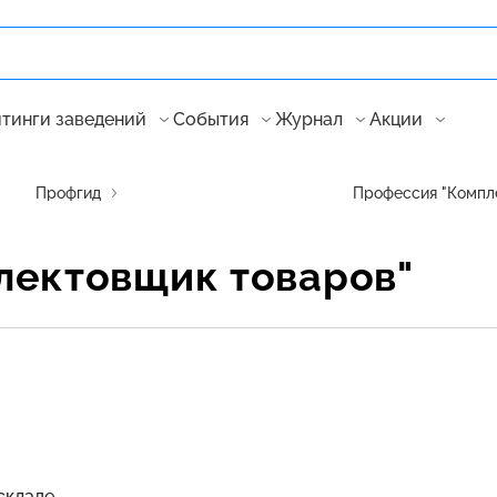
тинги заведений
События
Журнал
Акции
Профгид
Профессия "Компл
лектовщик товаров"
складе