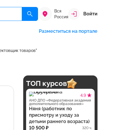
Вся
Войти
Россия
Разместиться на портале
ектовщик товаров"
ТОП курсов
4.9
АНО ДПО «Федеративная академия
дополнительного образования»
Няня (работник по
присмотру и уходу за
детьми раннего возраста)
10 500 ₽
320 ч.