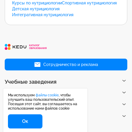
Курсы по нутрициологии
Спортивная нутрициология
Детская нутрициология
Интегративная нутрициология
Сотрудничество и реклама
Учебные заведения
Направления
Мы используем
файлы cookie
, чтобы
улучшить ваш пользовательский опыт.
Посещая этот сайт, вы соглашаетесь на
Публикации
использование нами файлов cookie
Центр поддержки
Ок