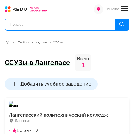
Лангепас
Учебные заведения
ССУЗы
Всего
ССУЗы в Лангепасе
1
Добавить учебное заведение
Лангепасский политехнический колледж
Лангепас
1 отзыв
4