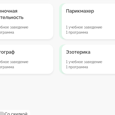
еночная
Парикмахер
тельность
ебное заведение
1 учебное заведение
рограмма
1 программа
тограф
Эзотерика
ебное заведение
1 учебное заведение
рограмма
1 программа
Со скидкой