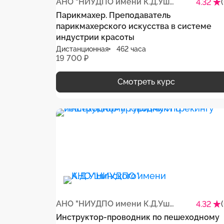
АНО "НИУДПО имени К.Д.Ушинского"
4.32
Парикмахер. Преподаватель
парикмахерского искусства в системе
индустрии красоты
Дистанционная
462 часа
19 700 ₽
Смотреть курс
АНО "НИУДПО имени К.Д.Ушинского"
4.32
Инструктор-проводник по пешеходному