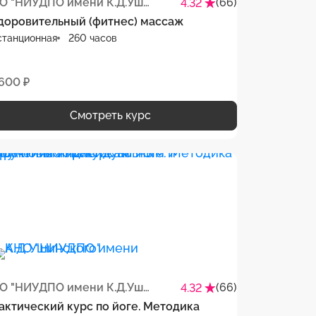
АНО "НИУДПО имени К.Д.Ушинского"
(66)
4.32
доровительный (фитнес) массаж
станционная
260 часов
 600 ₽
Смотреть курс
АНО "НИУДПО имени К.Д.Ушинского"
(66)
4.32
актический курс по йоге. Методика