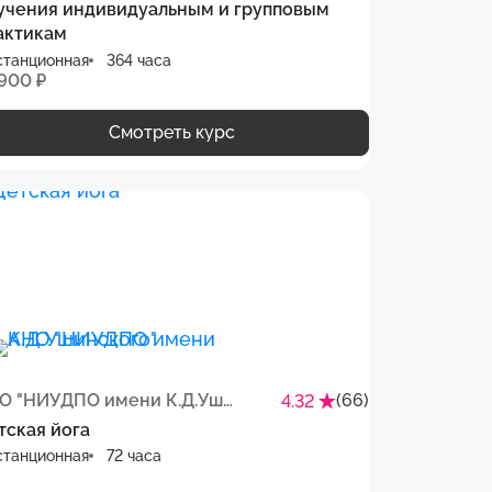
учения индивидуальным и групповым
актикам
станционная
364 часа
 900 ₽
Смотреть курс
АНО "НИУДПО имени К.Д.Ушинского"
(66)
4.32
тская йога
станционная
72 часа