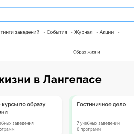
тинги заведений
События
Журнал
Акции
Образ жизни
жизни в Лангепасе
 курсы по образу
Гостиничное дело
зни
ебных заведения
7 учебных заведений
рограмм
8 программ