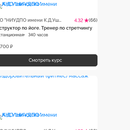
АНО "НИУДПО имени К.Д.Ушинского"
(66)
4.32
структор по йоге. Тренер по стретчингу
станционная
340 часов
 700 ₽
Смотреть курс