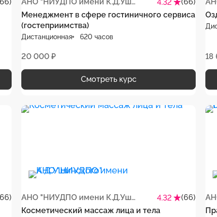
(66)
АНО "НИУДПО имени К.Д.Ушинского"
(66)
4.32
Менеджмент в сфере гостиничного сервиса
Оз
(гостеприимства)
Ди
Дистанционная
620 часов
20 000 ₽
18
Смотреть курс
(66)
АНО "НИУДПО имени К.Д.Ушинского"
(66)
4.32
Косметический массаж лица и тела
Пр