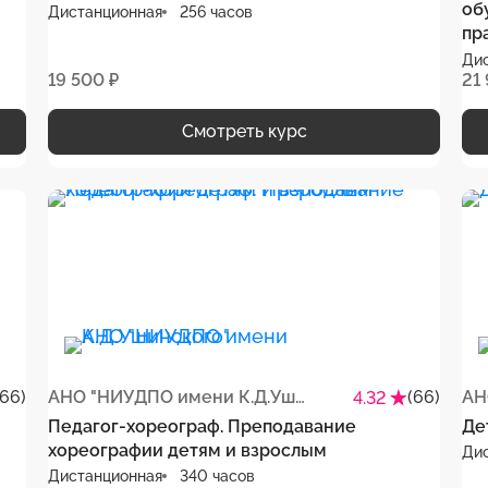
об
Дистанционная
256 часов
пр
Ди
19 500 ₽
21
Смотреть курс
(66)
АНО "НИУДПО имени К.Д.Ушинского"
(66)
4.32
Педагог-хореограф. Преподавание
Де
хореографии детям и взрослым
Ди
Дистанционная
340 часов