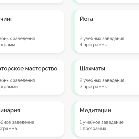
чинг
Йога
ебных заведения
2 учебных заведения
рограмм
4 программы
торское мастерство
Шахматы
ебных заведения
2 учебных заведения
рограммы
2 программы
линария
Медитации
ебное заведение
1 учебное заведение
рограмма
1 программа