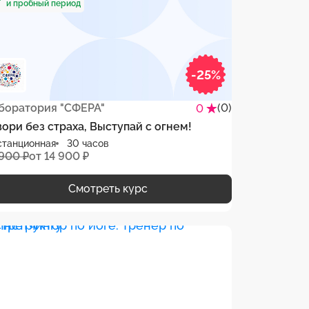
и пробный период
-25%
боратория "СФЕРА"
(0)
0
вори без страха, Выступай с огнем!
станционная
30 часов
 900 ₽
от 14 900 ₽
Смотреть курс