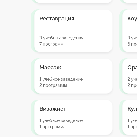
Реставрация
Коу
3 учебных заведения
3 уч
7 программ
6 п
Массаж
Ора
1 учебное заведение
2 уч
2 программы
2 п
Визажист
Ку
1 учебное заведение
1 уч
1 программа
1 п