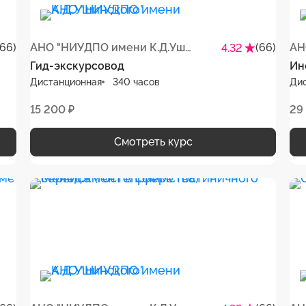
(66)
АНО "НИУДПО имени К.Д.Ушинского"
(66)
4.32
Гид-экскурсовод
Ин
Дистанционная
340 часов
Ди
15 200 ₽
29
Смотреть курс