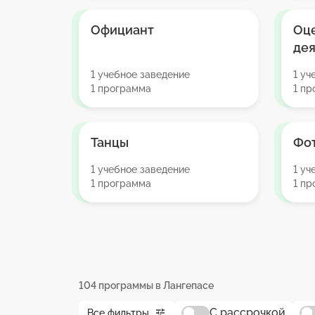
Официант
Оц
дея
1 учебное заведение
1 уч
1 программа
1 п
Танцы
Фо
1 учебное заведение
1 уч
1 программа
1 п
104 программы в Лангепасе
С рассрочкой
Все фильтры