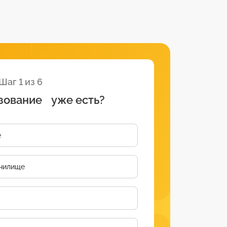
Шаг 1 из 6
зование уже есть?
е
чилище