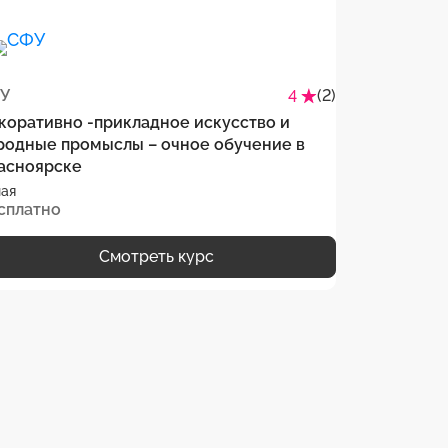
У
(2)
КГУ
4
коративно -прикладное искусство и
Эксплуатац
родные промыслы – очное обучение в
технологич
асноярске
очное обуч
ая
Очная
сплатно
Бесплатно
Смотреть курс