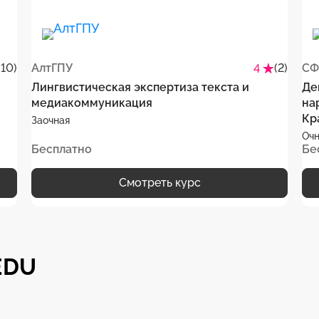
(10)
АлтГПУ
(2)
СФ
4
Лингвистическая экспертиза текста и
Де
медиакоммуникация
на
Кр
Заочная
Очн
Бесплатно
Бе
Смотреть курс
EDU