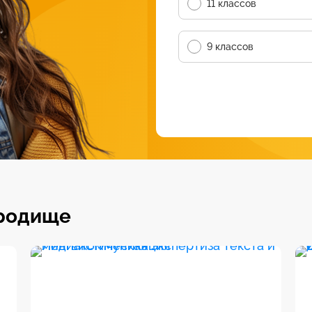
11 классов
9 классов
ородище