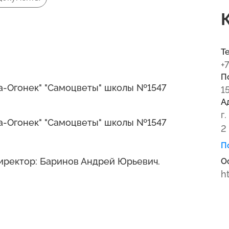
Т
+
П
а-Огонек" "Самоцветы" школы №1547
1
А
г
а-Огонек" "Самоцветы" школы №1547
2
П
Директор: Баринов Андрей Юрьевич.
О
h