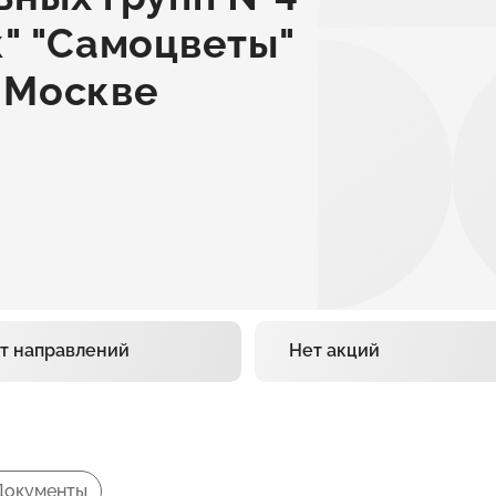
" "Самоцветы"
 Москве
т направлений
Нет акций
Документы