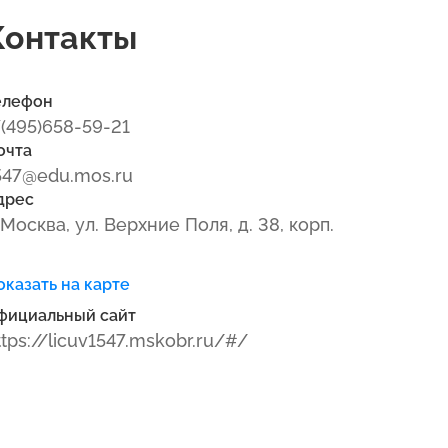
Контакты
елефон
7(495)658-59-21
очта
547@edu.mos.ru
дрес
. Москва, ул. Верхние Поля, д. 38, корп.
оказать на карте
фициальный сайт
ttps://licuv1547.mskobr.ru/#/