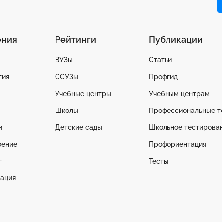
ения
Рейтинги
Публикации
ВУЗы
Статьи
гия
ССУЗы
Профгид
Учебные центры
Учебным центрам
Школы
Профессиональные т
и
Детские сады
Школьное тестирова
оение
Профориентация
т
Тесты
ация