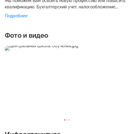
Мы поможем Вам освоить новую профессию или повысить
квалификацию. Бухгалтерский учет, налогообложение,
менеджмент, секретарское дело, банковское дело,
Подробнее
компьютерная грамотность, графический дизайн,
предпринимательство, делопроизводство, поварское дело,
дизайн интерьера и ландшафта, флористика (фитодизайн),
Фото и видео
маникюр, педикюр, наращивание ногтей, косметология и
визаж, парикмахерское дело, автоэлектрика, диагностика и
многое другое.