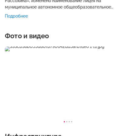
Рассохина», изменено наименование лицея на
муниципальное автономное общеобразовательное
учреждение «Ухтинский технический лицей им. Г.В.
Подробнее
Рассохина» (сокращенное название – МАОУ «УТЛ» и
утверждена новая редакция устава. На основании новой
редакции устава муниципальное автономное
Фото и видео
общеобразовательное учреждение «Ухтинский технический
лицей им. Г.В. Рассохина» является некоммерческой
организации, автономным учреждением, созданным, для
реализации предусмотренных законодательством
Российской Федерации полномочий органов местного
самоуправления. Задачи и функции учреждения остались
без изменений. 01 сентября 2015 года на базе МАОУ «УТЛ»
открыт первый в республике «Газпром-класс» (приказ ОАО
Газпром от 05.06.2014 № 256). Газпром-классы – это
сформированные на конкурсной основе 10-е и 11-е классы
Лицея для углубленной профильной подготовки в целях
последующего получения высшего образования по
специальностям, соответствующим профилю основных
видов деятельности дочернего общества ОАО «Газпром» —
Общества с ограниченной ответственностью «Газпром
трансгаз Ухта» и дальнейшего трудоустройства в ООО