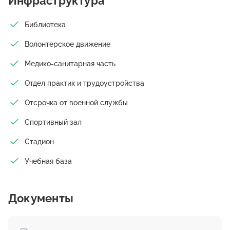
Инфраструктура
«Газпром трансгаз Ухта». 2015 год — включен в «ТОП-500
лучших школ России». С августа 2016 года приказом
Библиотека
муниципального учреждения «Управление образования»
администрации МОГО «Ухта» директором лицея назначена
Волонтерское движение
Лезина Ольга Александровна. В сентябре 2016 года лицей
отпраздновал 25 – летний юбилей. Ко дню празднования
Медико-санитарная часть
юбилея была открыта именная аудитория первого
Отдел практик и трудоустройства
директора лицея — Г.З. Абзалова.
Отсрочка от военной службы
Спортивный зал
Стадион
Учебная база
Документы