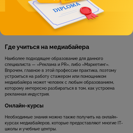
Умение планировать;
Исполнительность;
Самоорганизация;
Быстрая обучаемость.
Где учиться на медиабайера
Наиболее подходящее образование для данного
специалиста — «Реклама и PR», либо «Маркетинг».
Впрочем, главное в этой профессии практика, поэтому
устроиться на работу стажером или помощником
медиабайера может человек с любым образованием,
которому интересно разбираться в том, как устроена
рекламная индустрия.
Онлайн-курсы
Необходимые знания можно также получить на онлайн-
курсах медиабайеров, которые предоставляют многие IT-
школы и учебные центры.