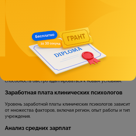
Опыт работы: хотя многие вакансии открыты для
начинающих специалистов, опыт работы всегда
приветствуется и часто влияет на уровень зарплаты.
Особенности требований в различных
учреждениях
Государственные учреждения обычно предъявляют строгие
требования к образованию и опыту работы. Частные
клиники и центры, напротив, могут быть более гибкими в
своих запросах, делая акцент на практические навыки и
способность быстро адаптироваться к новым условиям.
Заработная плата клинических психологов
Уровень заработной платы клинических психологов зависит
от множества факторов, включая регион, опыт работы и тип
учреждения.
Анализ средних зарплат