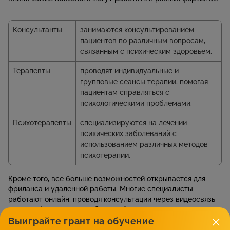
Консультанты
занимаются консультированием
пациентов по различным вопросам,
связанным с психическим здоровьем.
Терапевты
проводят индивидуальные и
групповые сеансы терапии, помогая
пациентам справляться с
психологическими проблемами.
Психотерапевты
специализируются на лечении
психических заболеваний с
использованием различных методов
психотерапии.
Кроме того, все больше возможностей открывается для
фриланса и удаленной работы. Многие специалисты
работают онлайн, проводя консультации через видеосвязь
или телефонные звонки. Это особенно актуально в условиях
Выиграйте грант на обучение
пандемии COVID-19, когда дистанционные формы