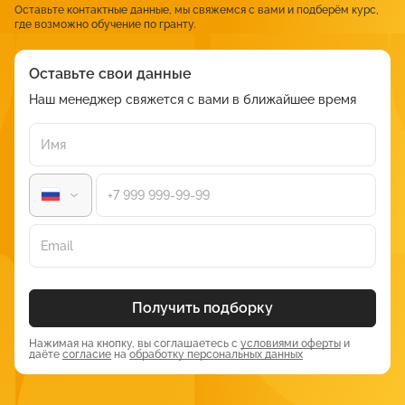
взаимодействия стали еще более популярными.
Оставьте контактные данные, мы свяжемся с вами и подберём курс,
где возможно обучение по гранту.
Требования к клиническим психологам
Для успешной карьеры в области клинической психологии
Оставьте свои данные
необходимо соответствовать ряду требований, которые
Наш менеджер свяжется с вами в ближайшее время
варьируются в зависимости от места работы и должности.
Необходимые квалификации и навыки
Образование: обязательное наличие высшего
образования по специальности «психология» или
«медицинская психология». Некоторые работодатели
требуют дополнительное образование в области
психотерапии.
Сертификаты и лицензии: для работы в некоторых
учреждениях может потребоваться сертификат
Получить подборку
государственного образца или лицензия на оказание
психологической помощи.
Нажимая на кнопку, вы соглашаетесь с
условиями оферты
и
даёте
согласие
на
обработку персональных данных
Коммуникабельность: умение общаться с пациентами,
коллегами и руководством является ключевым навыком
для успешного специалиста.