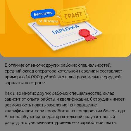
склад ума.
К физическим требованиям можно отнести выносливость,
острый слух и хорошее зрение.
При проблемах с центральной нервной системой, сердцем
и сосудами, органами дыхания работодатель имеет право
отказать в трудоустройстве.
Заработная плата оператора котельной
В отличие от многих других рабочих специальностей,
средний оклад оператора котельной невелик и составляет
примерно 14 000 рублей, что в два раза меньше средней
зарплаты по стране.
Как и во многих других рабочих специальностях, оклад
зависит от опыта работы и квалификации. Сотрудник имеет
возможность подать заявление на повышение
квалификации, если проработал на предприятии более года.
А после обучения, оператор котельной получает новый
разряд, что увеличивает уровень его заработной платы.