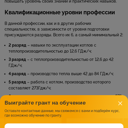
повышать уровень своих знаний и практических навыков.
Квалификационные уровни профессии
В данной профессии, как и в других рабочих
специальностях, в зависимости от уровня подготовки
присуждаются разряды. Всего их 6, а самый минимальный 2:
2 разряд
– навыки по эксплуатации котлов с
теплопроизводительностью до 12,6 ГДж/ч;
3 разряд
– с теплопроизводительностью от 12,6 до 42
ГДж/ч;
4 разряд
– производство тепла выше 42 до 84 ГДж/ч;
5 разряд
– работа с котлом, производство которого
составляет 273Гдж/ч;
6 разряд
– котлы с производительностью тепла выше 273
Выиграйте грант на обучение
Гдж/ч.
Оставьте контактные данные, мы свяжемся с вами и подберём курс,
где возможно обучение по гранту.
Источник: kedu.ru