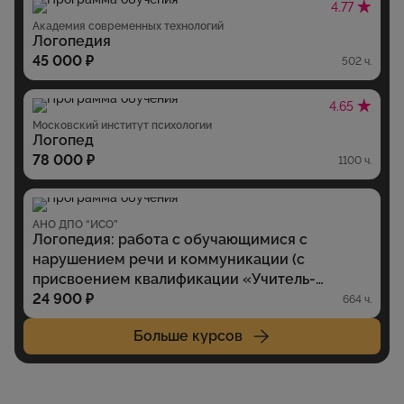
4.77
Академия современных технологий
Логопедия
45 000 ₽
502 ч.
4.65
Московский институт психологии
Логопед
78 000 ₽
1100 ч.
АНО ДПО “ИСО”
Логопедия: работа с обучающимися с
нарушением речи и коммуникации (с
присвоением квалификации «Учитель-
логопед» (профиль: нарушение речи и
24 900 ₽
664 ч.
коммуникации)
Больше курсов