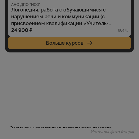
АНО ДПО “ИСО”
Логопедия: работа с обучающимися с
нарушением речи и коммуникации (с
присвоением квалификации «Учитель-
логопед» (профиль: нарушение речи и
24 900 ₽
664 ч.
коммуникации)
Больше курсов
Источник фото freepik