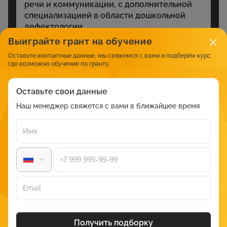
речи и коммуникации, с дополнительной
специализацией в области дошкольной
дефектологии
75 000 ₽
1340 часов
Выиграйте грант на обучение
Оставьте контактные данные, мы свяжемся с вами и подберём курс,
где возможно обучение по гранту.
Институт современных психотехнологий и
4.7
гуманитарного образования
Оставьте свои данные
"Специальное (дефектологическое)
образование". Присваиваемая
Наш менеджер свяжется с вами в ближайшее время
квалификация: Учитель – дефектолог
(профиль: интеллектуальные нарушения,
расстройства аутистического спектра,
нарушения слуха, нарушения зрения).
10 000 ₽
500 часов
Больше курсов
Смотреть еще
Получить подборку