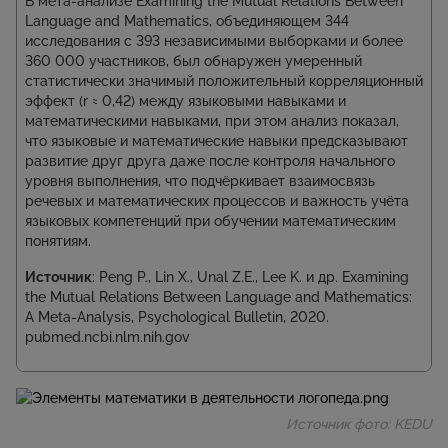
В мета‑анализе Examining the Mutual Relations Between
Language and Mathematics, объединяющем 344
исследования с 393 независимыми выборками и более
360 000 участников, был обнаружен умеренный
статистически значимый положительный корреляционный
эффект (r ≈ 0,42) между языковыми навыками и
математическими навыками, при этом анализ показал,
что языковые и математические навыки предсказывают
развитие друг друга даже после контроля начального
уровня выполнения, что подчёркивает взаимосвязь
речевых и математических процессов и важность учёта
языковых компетенций при обучении математическим
понятиям.
Источник
: Peng P., Lin X., Unal Z.E., Lee K. и др. Examining
the Mutual Relations Between Language and Mathematics:
A Meta‑Analysis, Psychological Bulletin, 2020.
pubmed.ncbi.nlm.nih.gov
Источник фото: KEDU