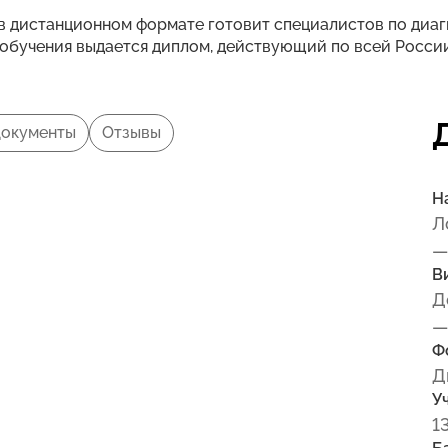
в дистанционном формате готовит специалистов по диаг
обучения выдается диплом, действующий по всей России
окументы
Отзывы
Н
Л
—
В
Д
—
Ф
Д
У
1