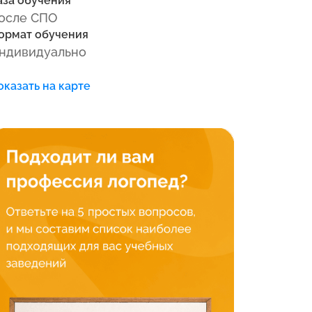
аза обучения
осле СПО
ормат обучения
ндивидуально
оказать на карте