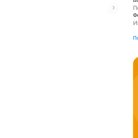
Б
П
Ф
И
П