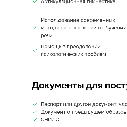
требованиям профессионального ста
Артикуляционная гимнастика
коррекционной педагогики" и норма
образования.
Использование современных
методик и технологий в обучении
Выпускники получают диплом о проф
речи
квалификацию "Специалист по коррек
профессиональной деятельности.
Помощь в преодолении
Особенности документа: официальны
психологических проблем
регистрационный номер в ФИС ФРДО,
Форма обучения не указывается.
Документы для пост
Паспорт или другой документ, у
Документ о предыдущем образов
СНИЛС