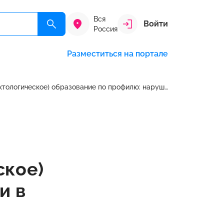
Вся
Войти
Россия
Разместиться на портале
Логопедия. Специальное (дефектологическое) образование по профилю: нарушения речи в России
ское)
и в