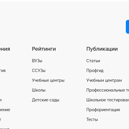
ения
Рейтинги
Публикации
ВУЗы
Статьи
гия
ССУЗы
Профгид
Учебные центры
Учебным центрам
Школы
Профессиональные т
и
Детские сады
Школьное тестирова
оение
Профориентация
т
Тесты