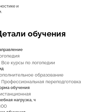
ностике и
.
Детали обучения
аправление
огопедия
 Все курсы по логопедии
ид
ополнительное образование
 Профессиональная переподготовка
орма обучения
истанционная
чебная нагрузка, ч
300