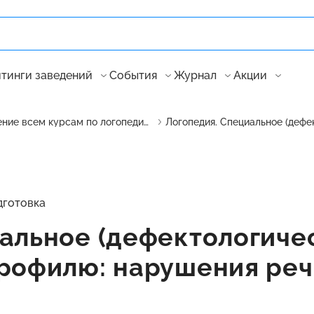
тинги заведений
События
Журнал
Акции
Обучение всем курсам по логопедии в России
дготовка
альное (дефектологиче
рофилю: нарушения реч