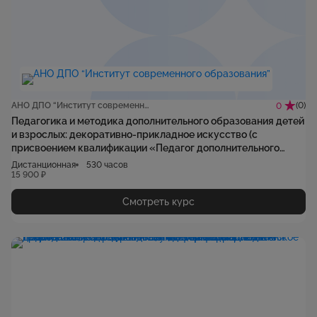
АНО ДПО “Институт современного образования”
(0)
0
Педагогика и методика дополнительного образования детей
и взрослых: декоративно-прикладное искусство (с
присвоением квалификации «Педагог дополнительного
образования детей и взрослых»)
Дистанционная
530 часов
15 900 ₽
Смотреть курс