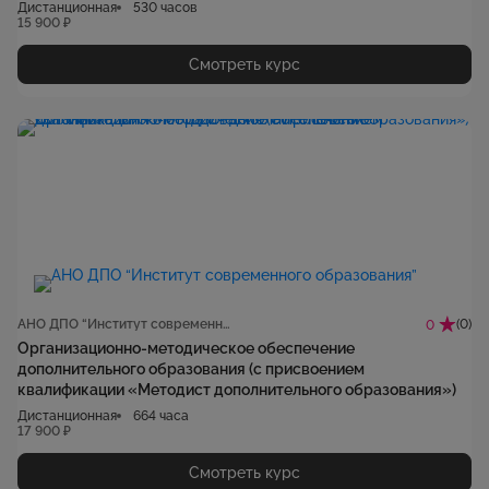
профессионального образования и обучения»)
Дистанционная
530 часов
15 900 ₽
Смотреть курс
АНО ДПО “Институт современного образования”
(0)
0
Организационно-методическое обеспечение
дополнительного образования (с присвоением
квалификации «Методист дополнительного образования»)
Дистанционная
664 часа
17 900 ₽
Смотреть курс