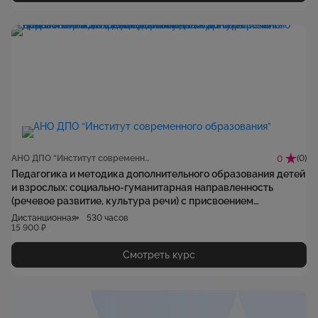
АНО ДПО “Институт современного образования”
(0)
0
Педагогика и методика дополнительного образования детей
и взрослых: социально-гуманитарная направленность
(речевое развитие, культура речи) с присвоением
квалификации «Педагог дополнительного образования
Дистанционная
530 часов
детей и взрослых»
15 900 ₽
Смотреть курс