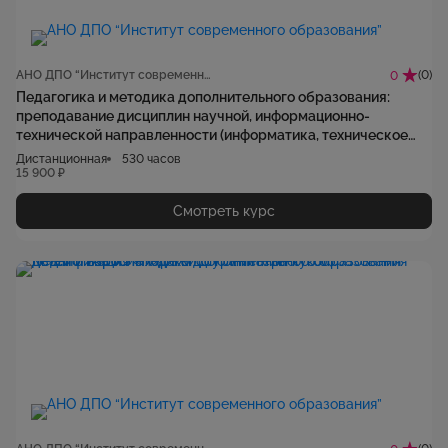
АНО ДПО “Институт современного образования”
(0)
0
Педагогика и методика дополнительного образования:
преподавание дисциплин научной, информационно-
технической направленности (информатика, техническое
творчество, робототехника). Квалификация «Педагог
Дистанционная
530 часов
дополнительного образования детей и взрослых»
15 900 ₽
Смотреть курс