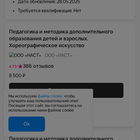
Дата обновления: 28.05.2025
Требуется квалификация: Нет
Педагогика и методика дополнительного
образования детей и взрослых.
Хореографическое искусство
ООО «НАСТ»
386 отзывов
4.73
8 500 ₽
Смотреть курс
Мы используем
файлы cookie
, чтобы
улучшить ваш пользовательский опыт.
Посещая этот сайт, вы соглашаетесь на
Дата обновления: 28.05.2025
использование нами файлов cookie
Требуется квалификация: Нет
Ок
Педагогика и методика дополнительного