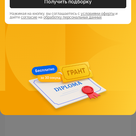
Получить подборку
Нажимая на кнопку, вы соглашаетесь с
условиями оферты
и
даёте
согласие
на
обработку персональных данных
ООО «НАСТ»
(386)
4.73
Совершенствование образовательного процесса в
объединениях дополнительного образования детей,
дистанционная программа обучения
Дистанционная
144 часа
8 500 ₽
Смотреть курс