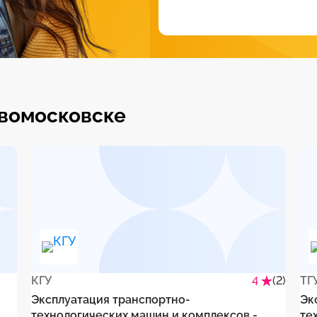
овомосковске
КГУ
(2)
ТГ
4
Эксплуатация транспортно-
Эк
технологических машин и комплексов -
те