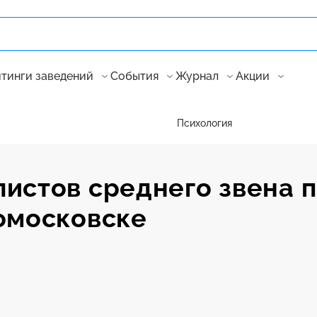
тинги заведений
События
Журнал
Акции
Психология
истов среднего звена 
омосковске