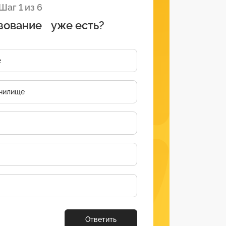
Шаг 1 из 6
зование уже есть?
е
чилище
Ответить