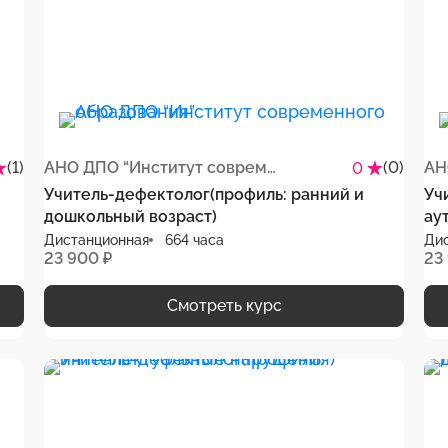
(1)
АНО ДПО “Институт современного образования”
(0)
0
Учитель-дефектолог(профиль: ранний и
Уч
дошкольный возраст)
ау
Дистанционная
664 часа
Ди
23 900 ₽
23
Смотреть курс