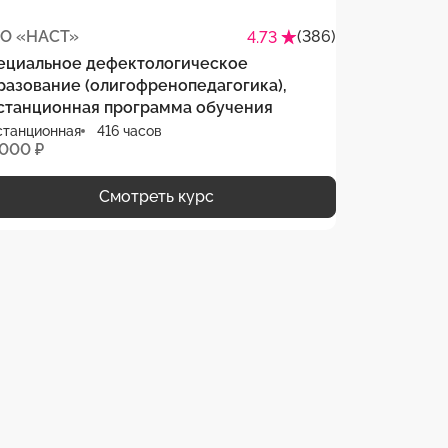
О «НАСТ»
(386)
4.73
ециальное дефектологическое
разование (олигофренопедагогика),
станционная программа обучения
станционная
416 часов
 000 ₽
Смотреть курс