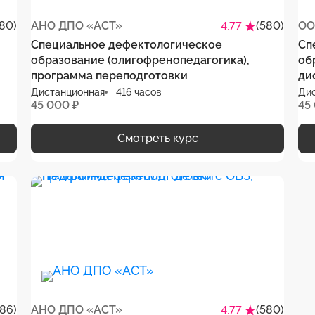
80)
АНО ДПО «АСТ»
(580)
ОО
4.77
Специальное дефектологическое
Сп
образование (олигофренопедагогика),
об
программа переподготовки
ди
Дистанционная
416 часов
Ди
45 000 ₽
45
Смотреть курс
386)
АНО ДПО «АСТ»
(580)
4.77