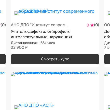
(0)
АНО ДПО “Институт современного образования”
(0)
ОО
0
Учитель-дефектолог(профиль:
Де
интеллектуальные нарушения)
об
Дистанционная
664 часа
Ди
23 900 ₽
7 
Смотреть курс