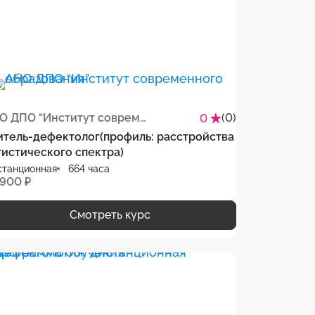
АНО ДПО “Институт современного образования”
(0)
0
итель-дефектолог(профиль: расстройства
тистического спектра)
станционная
664 часа
 900 ₽
Смотреть курс