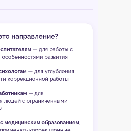
это направление?
оспитателям
— для работы с
и особенностями развития
сихологам
— для углубления
сти коррекционной работы
аботникам
— для
я людей с ограниченными
и
 с медицинским образованием
,
 применять коррекционные