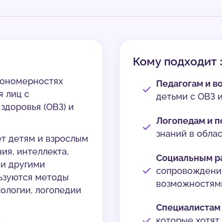
Кому подходит 
кономерностях
Педагогам и в
я лиц с
детьми с ОВЗ 
доровья (ОВЗ) и
Логопедам и п
знаний в обла
т детям и взрослым
ия, интеллекта,
Социальным р
 и другими
сопровождени
ьзуются методы
возможностям
ологии, логопедии
Специалистам
которые хотят