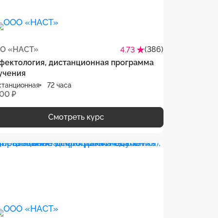
О «НАСТ»
(386)
4.73
фектология, дистанционная программа
учения
станционная
72 часа
500 ₽
Смотреть курс