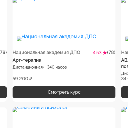
(78)
Национальная академия ДПО
(78)
На
4.53
Арт-терапия
АВ
по
Дистанционная
340 часов
Ди
59 200 ₽
34
Смотреть курс