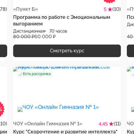
(78)
«Пункт Б»
(10)
«П
5
Программа по работе с Эмоциональным
Пс
выгоранием
Ди
Дистанционная
70 часов
80 000 ₽
60 000 ₽
40
Смотреть курс
Есть рассрочка
%
(10)
ЧОУ «Онлайн Гимназия № 1»
(11)
ЧО
4.45
ции
Курс "Скорочтение и развитие интеллекта"
Ку