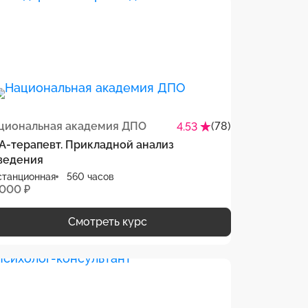
циональная академия ДПО
(78)
4.53
А-терапевт. Прикладной анализ
ведения
станционная
560 часов
 000 ₽
Смотреть курс