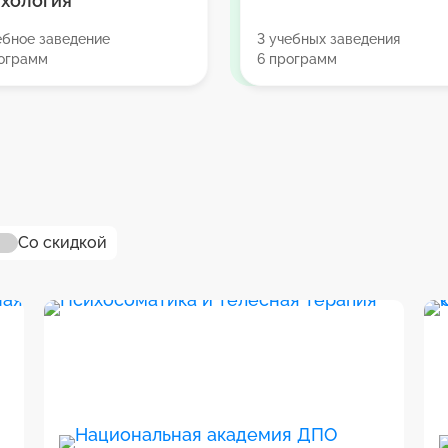
хология
ебное заведение
3 учебных заведения
рограмм
6 программ
Со скидкой