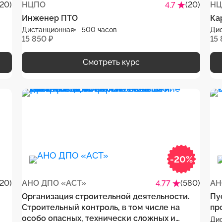
(20)
НЦПО
(20)
НЦ
4.7
Инженер ПТО
Ка
Дистанционная
500 часов
Ди
15 850 ₽
15 
Смотреть курс
-20%
(20)
АНО ДПО «АСТ»
(580)
АН
4.77
Организация строительной деятельности.
Пу
Строительный контроль, в том числе на
пр
особо опасных, технически сложных и
Ди