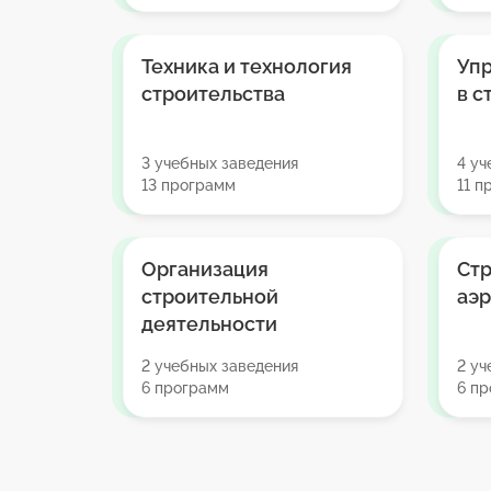
Техника и технология
Уп
строительства
в с
3 учебных заведения
4 уч
13 программ
11 п
Организация
Стр
строительной
аэ
деятельности
2 учебных заведения
2 уч
6 программ
6 п