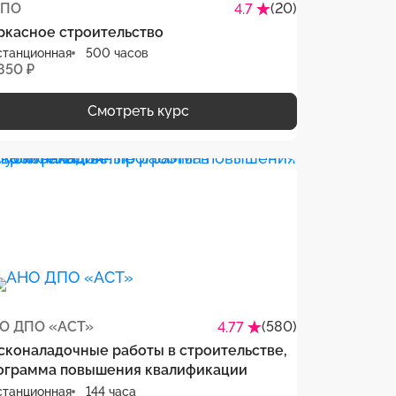
ПО
(20)
4.7
ркасное строительство
станционная
500 часов
850 ₽
Смотреть курс
О ДПО «АСТ»
(580)
4.77
сконаладочные работы в строительстве,
ограмма повышения квалификации
станционная
144 часа