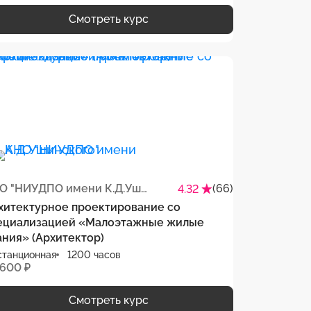
Смотреть курс
АНО "НИУДПО имени К.Д.Ушинского"
(66)
4.32
хитектурное проектирование со
ециализацией «Малоэтажные жилые
ания» (Архитектор)
станционная
1200 часов
 600 ₽
Смотреть курс