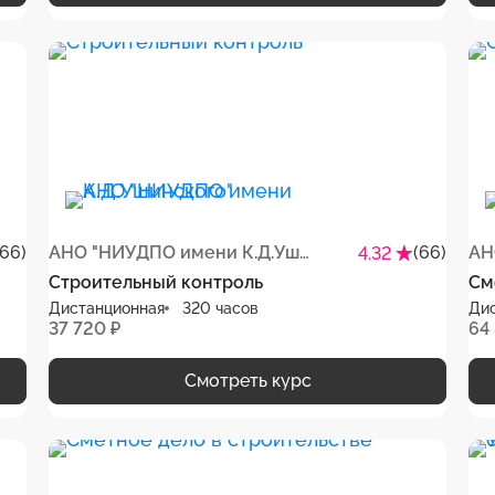
(66)
АНО "НИУДПО имени К.Д.Ушинского"
(66)
4.32
Строительный контроль
См
Дистанционная
320 часов
Ди
37 720 ₽
64
Смотреть курс