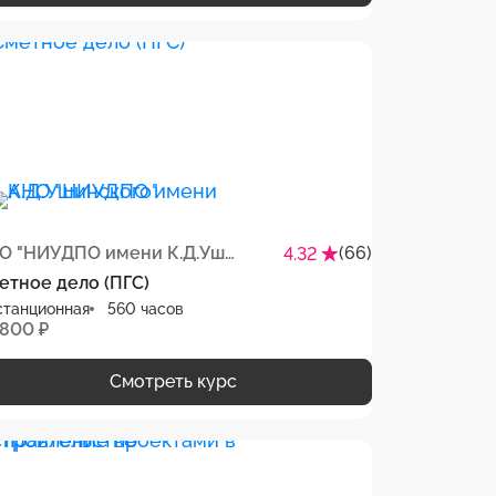
АНО "НИУДПО имени К.Д.Ушинского"
(66)
4.32
етное дело (ПГС)
станционная
560 часов
 800 ₽
Смотреть курс