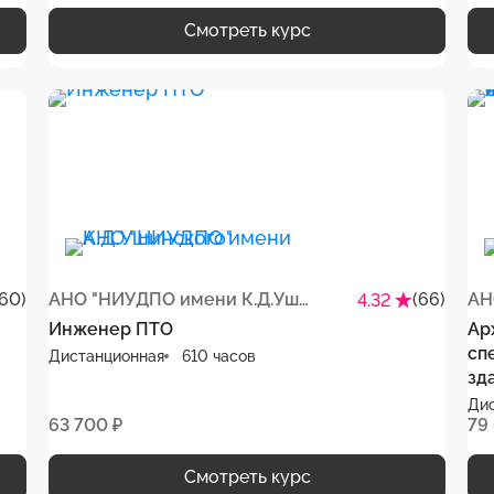
Смотреть курс
(60)
АНО "НИУДПО имени К.Д.Ушинского"
(66)
4.32
Инженер ПТО
Ар
сп
Дистанционная
610 часов
зд
Ди
63 700 ₽
79
Смотреть курс