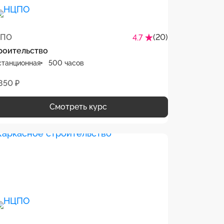
ПО
(20)
4.7
роительство
станционная
500 часов
850 ₽
Смотреть курс