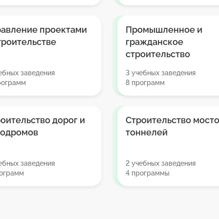
равление проектами
Промышленное и
троительстве
гражданское
строительство
ебных заведения
3 учебных заведения
рограмм
8 программ
оительство дорог и
Строительство мосто
родромов
тоннелей
ебных заведения
2 учебных заведения
рограмм
4 программы