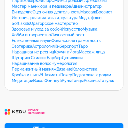
Парикмахер
Ювелир
СМИ
Астрономия
Археология
Мастер маникюра и педикюра
Администратор
Виноделие
Оценочная деятельность
Массаж
Бровист
История, религия, языки, культура
Мода, фэшн
Soft skills
Ораторское мастерство
Здоровье и уход за собой
Искусство
Музыка
Хобби и творчество
Личностный рост
Естественные науки
Финансовая грамотность
Эзотерика
Астрология
Киберспорт
Таро
Наращивание ресниц
Коучинг
Йога
Массаж лица
Шугаринг
Стилист
Барбер
Депиляция
Наращивание волос
Нумерология
Перманентный макияж
Вязание
Колористика
Кройка и шитьё
Шахматы
Покер
Подготовка к родам
Медитации
Вокал
Фэн-шуй
Руны
Танцы
Роспись
Татуаж