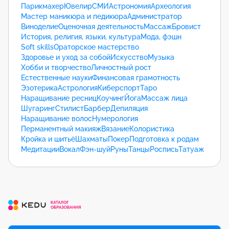
Парикмахер
Ювелир
СМИ
Астрономия
Археология
Мастер маникюра и педикюра
Администратор
Виноделие
Оценочная деятельность
Массаж
Бровист
История, религия, языки, культура
Мода, фэшн
Soft skills
Ораторское мастерство
Здоровье и уход за собой
Искусство
Музыка
Хобби и творчество
Личностный рост
Естественные науки
Финансовая грамотность
Эзотерика
Астрология
Киберспорт
Таро
Наращивание ресниц
Коучинг
Йога
Массаж лица
Шугаринг
Стилист
Барбер
Депиляция
Наращивание волос
Нумерология
Перманентный макияж
Вязание
Колористика
Кройка и шитьё
Шахматы
Покер
Подготовка к родам
Медитации
Вокал
Фэн-шуй
Руны
Танцы
Роспись
Татуаж