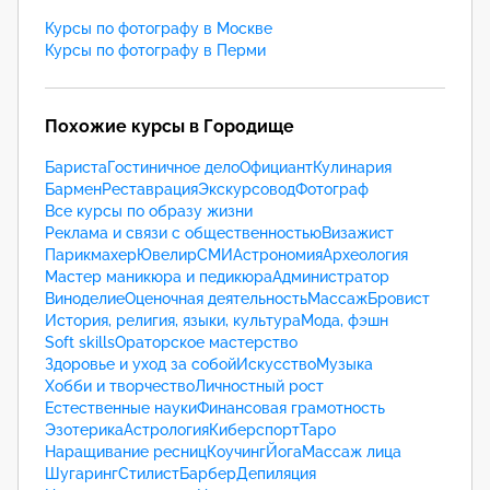
Курсы по фотографу в Москве
Курсы по фотографу в Перми
Похожие курсы в Городище
Бариста
Гостиничное дело
Официант
Кулинария
Бармен
Реставрация
Экскурсовод
Фотограф
Все курсы по образу жизни
Реклама и связи с общественностью
Визажист
Парикмахер
Ювелир
СМИ
Астрономия
Археология
Мастер маникюра и педикюра
Администратор
Виноделие
Оценочная деятельность
Массаж
Бровист
История, религия, языки, культура
Мода, фэшн
Soft skills
Ораторское мастерство
Здоровье и уход за собой
Искусство
Музыка
Хобби и творчество
Личностный рост
Естественные науки
Финансовая грамотность
Эзотерика
Астрология
Киберспорт
Таро
Наращивание ресниц
Коучинг
Йога
Массаж лица
Шугаринг
Стилист
Барбер
Депиляция