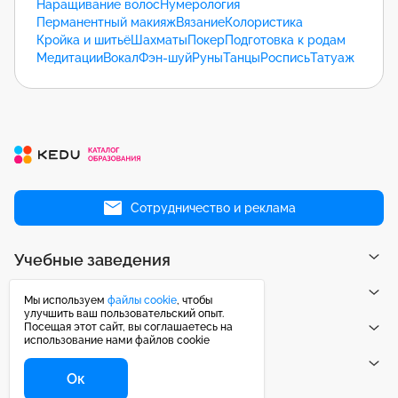
Наращивание волос
Нумерология
Перманентный макияж
Вязание
Колористика
Кройка и шитьё
Шахматы
Покер
Подготовка к родам
Медитации
Вокал
Фэн-шуй
Руны
Танцы
Роспись
Татуаж
Сотрудничество и реклама
Учебные заведения
Направления
Мы используем
файлы cookie
, чтобы
улучшить ваш пользовательский опыт.
Посещая этот сайт, вы соглашаетесь на
Публикации
использование нами файлов cookie
Центр поддержки
Ок